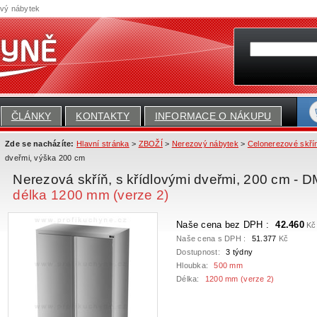
ový nábytek
ČLÁNKY
KONTAKTY
INFORMACE O NÁKUPU
Zde se nacházíte:
Hlavní stránka
>
ZBOŽÍ
>
Nerezový nábytek
>
Celonerezové skří
dveřmi, výška 200 cm
Nerezová skříň, s křídlovými dveřmi, 200 cm -
délka 1200 mm (verze 2)
Naše cena bez DPH :
42.460
Kč
Naše cena s DPH :
51.377
Kč
Dostupnost:
3 týdny
Hloubka:
500 mm
Délka:
1200 mm (verze 2)