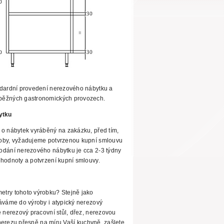
ndardní provedení
nerezového nábytku a
běžných gastronomických provozech.
ytku
 o nábytek vyráběný
na zakázku, před tím,
roby, vyžadujeme potvrzenou kupní smlouvu
odání nerezového nábytku je cca 2-3 týdny
hodnoty a potvrzení kupní smlouvy.
try tohoto výrobku? Stejně jako
dáváme
do výroby i atypický nerezový
e nerezový pracovní stůl, dřez, nerezovou
erezu přesně na míru Vaší kuchyně, zašlete