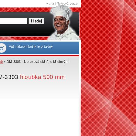
+a
-a
|
Textová verze
Váš nákupní košík je prázdný
ně
> DM-3303 - Nerezová skříň, s křídlovými
 DM-3303
hloubka 500 mm