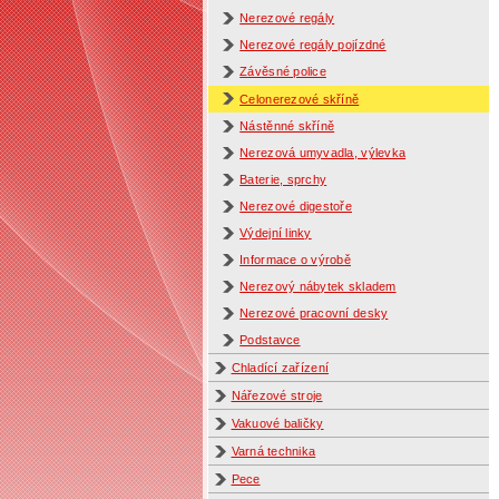
Nerezové regály
Nerezové regály pojízdné
Závěsné police
Celonerezové skříně
Nástěnné skříně
Nerezová umyvadla, výlevka
Baterie, sprchy
Nerezové digestoře
Výdejní linky
Informace o výrobě
Nerezový nábytek skladem
Nerezové pracovní desky
Podstavce
Chladící zařízení
Nářezové stroje
Vakuové baličky
Varná technika
Pece