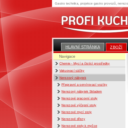
Gastro technika, projekce gastro provozů, nerez
HLAVNÍ STRÁNKA
ZBOŽÍ
Navigace
Chemie - Mycí a čistící prostředky
Vakuovací sáčky
Nerezový nábytek
Přepravní a servírovací vozíky
Nerezový nábytek Skladem
Nerezové pracovní stoly
Nerezové výčepní stoly
Nerezové mycí stoly
Nerezové dřezy
Nerezové stoly k myčce