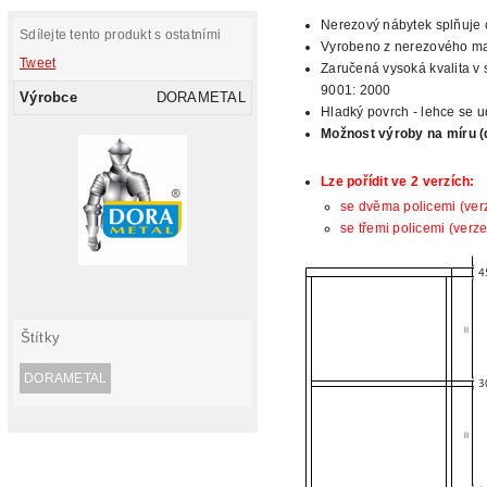
Nerezový nábytek splňuje c
Sdílejte tento produkt s ostatními
Vyrobeno z nerezového mat
Tweet
Zaručená vysoká kvalita v 
9001: 2000
Výrobce
DORAMETAL
Hladký povrch - lehce se ud
Možnost
výroby na míru (
Lze pořídit
ve 2 verzích:
se dvěma policemi (ver
se třemi policemi (verze
Štítky
DORAMETAL