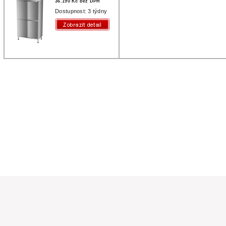
36.190 Kč bez DPH
Dostupnost: 3 týdny
a práva vyhrazena
ím pro gastronomii. Gastro vybavení pro restaurace, školní kuchyně,
 pekárny, ... Internetový obchod PROFIKUCHYNĚ provozuje firma
zení Vám dopravíme po celé ČR, odborně zapojíme a nainstalujeme.
nomickému vybavení.
Tato stránka využívá cookies - více informací zde.