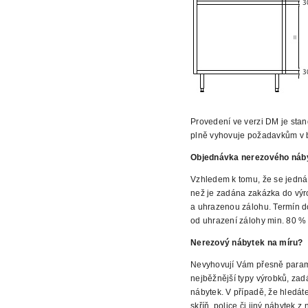
Provedení ve verzi DM je sta
plně vyhovuje požadavkům v 
Objednávka nerezového náb
Vzhledem k tomu, že se jedná
než je zadána zakázka do vý
a uhrazenou
zálohu. Termín d
od uhrazení zálohy min. 80 % 
Nerezový nábytek na míru?
Nevyhovují Vám přesně parame
nejběžnější typy výrobků, za
nábytek. V případě, že hledát
skříň, police či jiný nábytek
z n