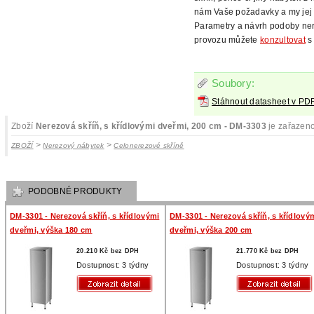
nám Vaše požadavky a my jej 
Parametry a návrh podoby ne
provozu můžete
konzultovat
s 
Soubory:
Stáhnout datasheet v PD
Zboží
Nerezová skříň, s křídlovými dveřmi, 200 cm - DM-3303
je zařazeno
>
>
ZBOŽÍ
Nerezový nábytek
Celonerezové skříně
PODOBNÉ PRODUKTY
DM-3301 - Nerezová skříň, s křídlovými
DM-3301 - Nerezová skříň, s křídlový
dveřmi, výška 180 cm
dveřmi, výška 200 cm
20.210 Kč bez DPH
21.770 Kč bez DPH
Dostupnost: 3 týdny
Dostupnost: 3 týdny