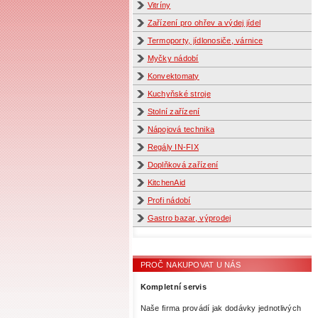
Vitríny
Zařízení pro ohřev a výdej jídel
Termoporty, jídlonosiče, várnice
Myčky nádobí
Konvektomaty
Kuchyňské stroje
Stolní zařízení
Nápojová technika
Regály IN-FIX
Doplňková zařízení
KitchenAid
Profi nádobí
Gastro bazar, výprodej
PROČ NAKUPOVAT U NÁS
Kompletní servis
Naše firma provádí jak dodávky jednotlivých