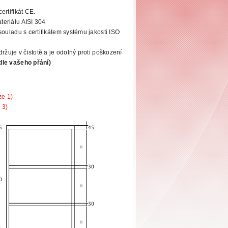
ertifikát CE.
eriálu AISI 304
souladu s certifikátem systému jakosti ISO
ržuje v čistotě a je odolný proti poškození
dle vašeho přání)
ze 1)
 3)