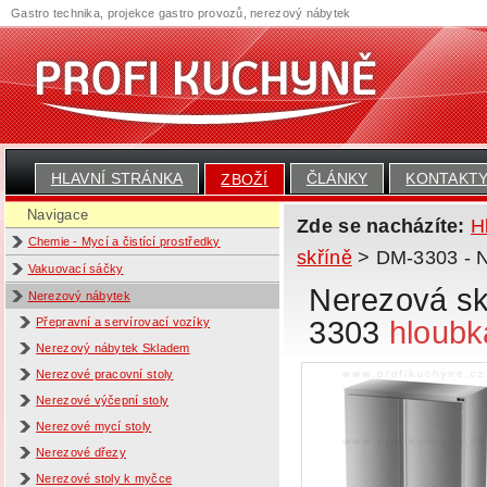
Gastro technika, projekce gastro provozů, nerezový nábytek
HLAVNÍ STRÁNKA
ČLÁNKY
KONTAKT
ZBOŽÍ
Navigace
Zde se nacházíte:
H
Chemie - Mycí a čistící prostředky
skříně
> DM-3303 - Ne
Vakuovací sáčky
Nerezová skř
Nerezový nábytek
3303
hloubk
Přepravní a servírovací vozíky
Nerezový nábytek Skladem
Nerezové pracovní stoly
Nerezové výčepní stoly
Nerezové mycí stoly
Nerezové dřezy
Nerezové stoly k myčce