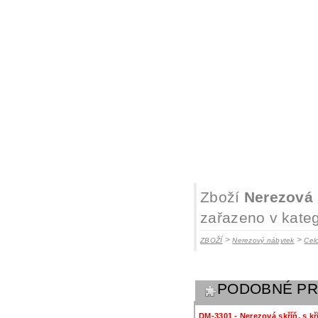
Zboží
Nerezová 
zařazeno v kateg
>
>
ZBOŽÍ
Nerezový nábytek
Cel
PODOBNÉ P
DM-3301 - Nerezová skříň, s k