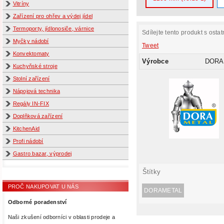
Vitríny
Zařízení pro ohřev a výdej jídel
Termoporty, jídlonosiče, várnice
Sdílejte tento produkt s ostat
Myčky nádobí
Tweet
Konvektomaty
Výrobce
DORA
Kuchyňské stroje
Stolní zařízení
Nápojová technika
Regály IN-FIX
Doplňková zařízení
KitchenAid
Profi nádobí
Gastro bazar, výprodej
Štítky
PROČ NAKUPOVAT U NÁS
DORAMETAL
Odborné poradenství
Naši zkušení odborníci v oblasti prodeje a