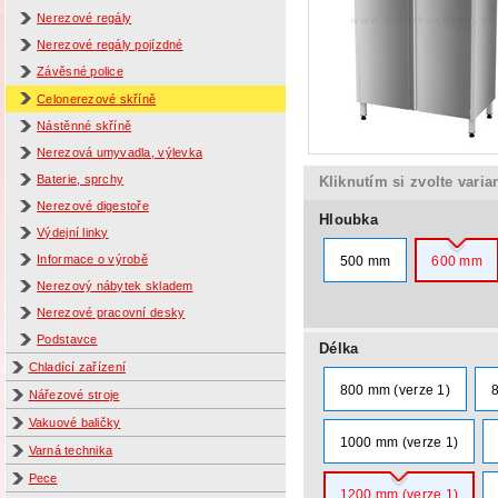
Nerezové regály
Nerezové regály pojízdné
Závěsné police
Celonerezové skříně
Nástěnné skříně
Nerezová umyvadla, výlevka
Baterie, sprchy
Kliknutím si zvolte varia
Nerezové digestoře
Hloubka
Výdejní linky
Informace o výrobě
500 mm
600 mm
Nerezový nábytek skladem
Nerezové pracovní desky
Podstavce
Délka
Chladící zařízení
800 mm (verze 1)
Nářezové stroje
Vakuové baličky
1000 mm (verze 1)
Varná technika
Pece
1200 mm (verze 1)