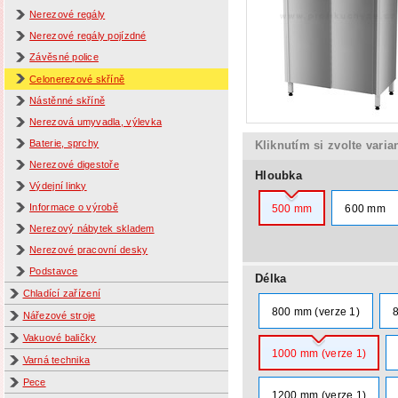
Nerezové regály
Nerezové regály pojízdné
Závěsné police
Celonerezové skříně
Nástěnné skříně
Nerezová umyvadla, výlevka
Baterie, sprchy
Kliknutím si zvolte varia
Nerezové digestoře
Hloubka
Výdejní linky
Informace o výrobě
500 mm
600 mm
Nerezový nábytek skladem
Nerezové pracovní desky
Podstavce
Délka
Chladící zařízení
800 mm (verze 1)
Nářezové stroje
Vakuové baličky
1000 mm (verze 1)
Varná technika
Pece
1200 mm (verze 1)