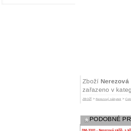
Zboží
Nerezová 
zařazeno v kateg
>
>
ZBOŽÍ
Nerezový nábytek
Cel
PODOBNÉ P
DM-3301 - Nerezová skříň, s k