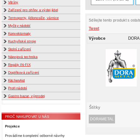
Vitríny
Zařízení pro ohřev a výdej jídel
Termoporty, jídlonosiče, várnice
Sdílejte tento produkt s ostat
Myčky nádobí
Tweet
Konvektomaty
Výrobce
DORA
Kuchyňské stroje
Stolní zařízení
Nápojová technika
Regály IN-FIX
Doplňková zařízení
KitchenAid
Profi nádobí
Gastro bazar, výprodej
Štítky
PROČ NAKUPOVAT U NÁS
DORAMETAL
Projekce
Provádíme kompletní odborné návrhy