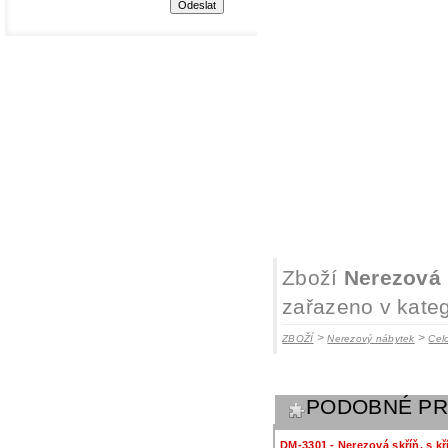
Zboží
Nerezová 
zařazeno v kateg
>
>
ZBOŽÍ
Nerezový nábytek
Cel
PODOBNÉ P
DM-3301 - Nerezová skříň, s k