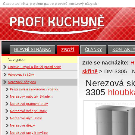
Gastro technika, projekce gastro provozů, nerezový nábytek
HLAVNÍ STRÁNKA
ČLÁNKY
KONTAKT
ZBOŽÍ
Navigace
Zde se nacházíte:
H
Chemie - Mycí a čistící prostředky
skříně
> DM-3305 - N
Vakuovací sáčky
Nerezová sk
Nerezový nábytek
3305
hloubk
Přepravní a servírovací vozíky
Nerezový nábytek Skladem
Nerezové pracovní stoly
Nerezové výčepní stoly
Nerezové mycí stoly
Nerezové dřezy
Nerezové stoly k myčce