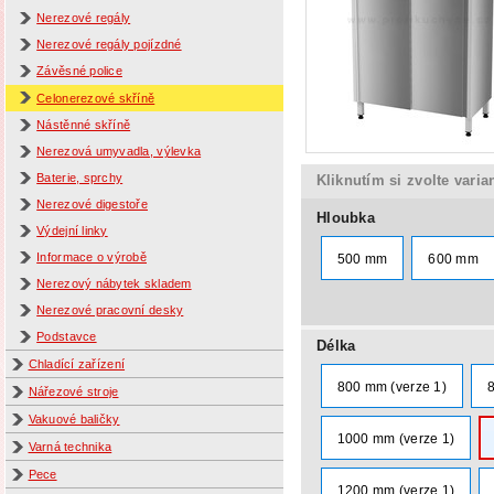
Nerezové regály
Nerezové regály pojízdné
Závěsné police
Celonerezové skříně
Nástěnné skříně
Nerezová umyvadla, výlevka
Baterie, sprchy
Kliknutím si zvolte varia
Nerezové digestoře
Hloubka
Výdejní linky
Informace o výrobě
500 mm
600 mm
Nerezový nábytek skladem
Nerezové pracovní desky
Podstavce
Délka
Chladící zařízení
800 mm (verze 1)
Nářezové stroje
Vakuové baličky
1000 mm (verze 1)
Varná technika
Pece
1200 mm (verze 1)