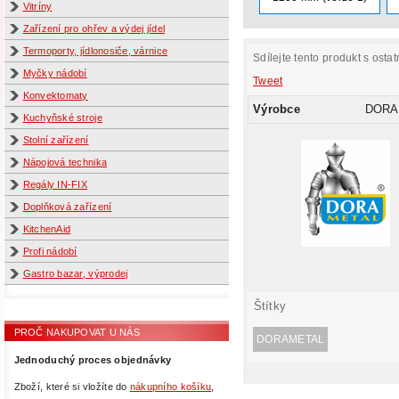
Vitríny
Zařízení pro ohřev a výdej jídel
Termoporty, jídlonosiče, várnice
Sdílejte tento produkt s ostat
Myčky nádobí
Tweet
Konvektomaty
Výrobce
DORA
Kuchyňské stroje
Stolní zařízení
Nápojová technika
Regály IN-FIX
Doplňková zařízení
KitchenAid
Profi nádobí
Gastro bazar, výprodej
Štítky
PROČ NAKUPOVAT U NÁS
DORAMETAL
Jednoduchý proces objednávky
Zboží, které si vložíte do
nákupního košíku
,