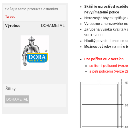
Skříň je uprostřed rozdě
Sdílejte tento produkt s ostatními
nevyjímatelné police
Tweet
Nerezový nábytek splňuje c
Vyrobeno z nerezového mat
Výrobce
DORAMETAL
Zaručená vysoká kvalita v 
9001: 2000
Hladký povrch - lehce se ud
Možnost
výroby na míru (
Lze pořídit ve 2 verzích:
se třemi policemi (verze
s pěti policemi (verze 2
Štítky
DORAMETAL