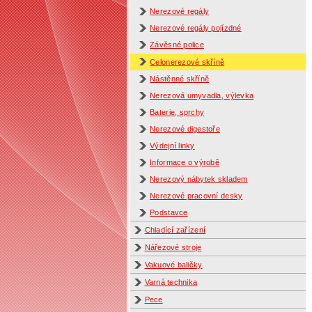
Nerezové regály
Nerezové regály pojízdné
Závěsné police
Celonerezové skříně
Nástěnné skříně
Nerezová umyvadla, výlevka
Baterie, sprchy
Nerezové digestoře
Výdejní linky
Informace o výrobě
Nerezový nábytek skladem
Nerezové pracovní desky
Podstavce
Chladící zařízení
Nářezové stroje
Vakuové baličky
Varná technika
Pece