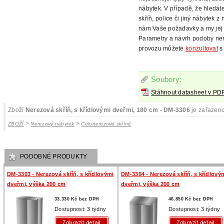
nábytek. V případě, že hledát
skříň, police či jiný
nábytek z n
nám Vaše
požadavky a my jej 
Parametry a návrh podoby ne
provozu můžete
konzultovat
s 
Soubory:
Stáhnout datasheet v PD
Zboží
Nerezová skříň, s křídlovými dveřmi, 180 cm - DM-3306
je zařazeno
>
>
ZBOŽÍ
Nerezový nábytek
Celonerezové skříně
PODOBNÉ PRODUKTY
DM-3303 - Nerezová skříň, s křídlovými
DM-3304 - Nerezová skříň, s křídlový
dveřmi, výška 200 cm
dveřmi, výška 200 cm
33.330 Kč bez DPH
46.850 Kč bez DPH
Dostupnost: 3 týdny
Dostupnost: 3 týdny