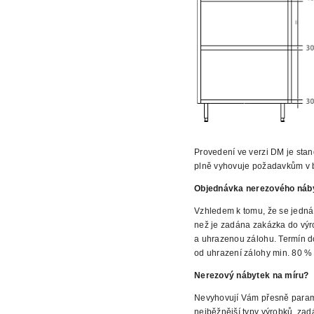
Provedení
ve verzi DM je sta
plně vyhovuje požadavkům v 
Objednávka nerezového náb
Vzhledem k tomu, že se jedná
než je zadána zakázka do vý
a uhrazenou zálohu. Termín d
od uhrazení zálohy
min. 80 % 
Nerezový nábytek na míru?
Nevyhovují Vám přesně parame
nejběžnější typy
výrobků, zadá