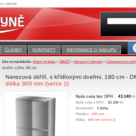
ový nábytek
ČLÁNKY
KONTAKTY
INFORMACE O NÁKUPU
Zde se nacházíte:
Hlavní stránka
>
ZBOŽÍ
>
Nerezový nábytek
>
Celonerezové skří
dveřmi, výška 180 cm
Nerezová skříň, s křídlovými dveřmi, 180 cm -
délka 900 mm (verze 2)
Naše cena bez DPH :
43.140
Kč
Naše cena s DPH :
52.200
Kč
Dostupnost:
3 týdny
Hloubka:
600 mm
Délka:
900 mm (verze 2)