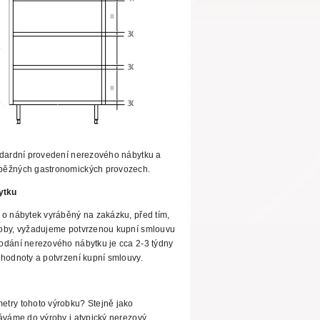
ndardní provedení nerezového nábytku a
běžných gastronomických provozech.
ytku
 o nábytek vyráběný na zakázku, před tím,
roby, vyžadujeme potvrzenou kupní smlouvu
odání nerezového nábytku je cca 2-3 týdny
hodnoty a potvrzení kupní smlouvy.
try tohoto výrobku? Stejně jako
váme do výroby i atypický nerezový