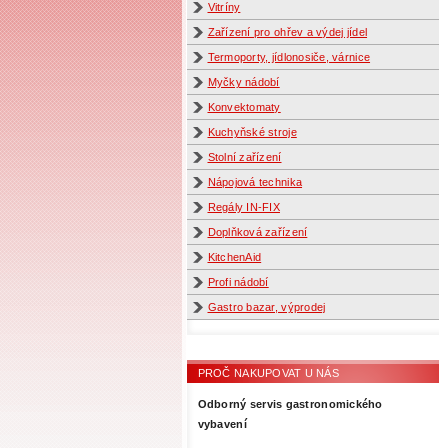
Vitríny
Zařízení pro ohřev a výdej jídel
Termoporty, jídlonosiče, várnice
Myčky nádobí
Konvektomaty
Kuchyňské stroje
Stolní zařízení
Nápojová technika
Regály IN-FIX
Doplňková zařízení
KitchenAid
Profi nádobí
Gastro bazar, výprodej
PROČ NAKUPOVAT U NÁS
Odborný servis gastronomického
vybavení