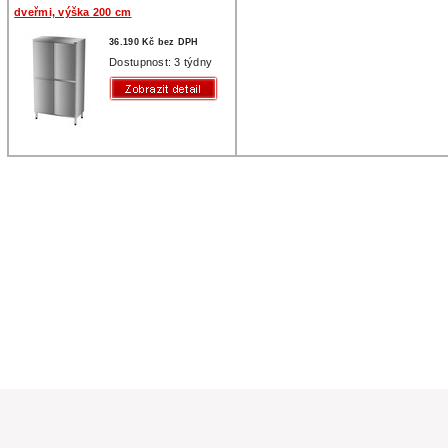
dveřmi, výška 200 cm
36.190 Kč bez DPH
Dostupnost: 3 týdny
a práva vyhrazena
ím pro gastronomii. Gastro vybavení pro restaurace, školní kuchyně,