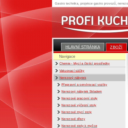
Gastro technika, projekce gastro provozů, nerez
HLAVNÍ STRÁNKA
ZBOŽÍ
Navigace
Chemie - Mycí a čistící prostředky
Vakuovací sáčky
Nerezový nábytek
Přepravní a servírovací vozíky
Nerezový nábytek Skladem
Nerezové pracovní stoly
Nerezové výčepní stoly
Nerezové mycí stoly
Nerezové dřezy
Nerezové stoly k myčce