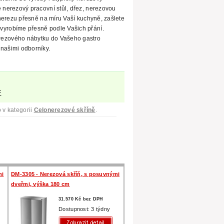
e nerezový pracovní stůl, dřez, nerezovou
erezu přesně na míru Vaší kuchyně, zašlete
vyrobíme přesně podle Vašich přání.
rezového nábytku do Vašeho gastro
našimi odborníky.
F
 v kategorii
Celonerezové skříně
.
mi
DM-3305 - Nerezová skříň, s posuvnými
dveřmi, výška 180 cm
31.570 Kč bez DPH
Dostupnost: 3 týdny