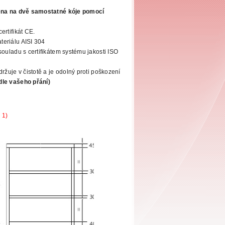
lena na dvě samostatné kóje pomocí
ertifikát CE.
eriálu AISI 304
souladu s certifikátem systému jakosti ISO
ržuje v čistotě a je odolný proti poškození
dle vašeho přání)
 1)
)