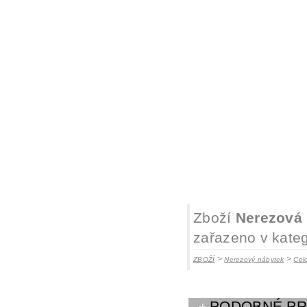
Zboží
Nerezová 
zařazeno v kateg
>
>
ZBOŽÍ
Nerezový nábytek
Cel
PODOBNÉ P