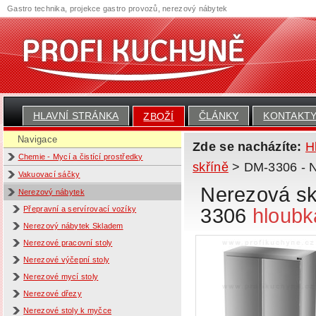
Gastro technika, projekce gastro provozů, nerezový nábytek
HLAVNÍ STRÁNKA
ČLÁNKY
KONTAKT
ZBOŽÍ
Navigace
Zde se nacházíte:
H
Chemie - Mycí a čistící prostředky
skříně
> DM-3306 - Ne
Vakuovací sáčky
Nerezová skř
Nerezový nábytek
3306
hloubk
Přepravní a servírovací vozíky
Nerezový nábytek Skladem
Nerezové pracovní stoly
Nerezové výčepní stoly
Nerezové mycí stoly
Nerezové dřezy
Nerezové stoly k myčce