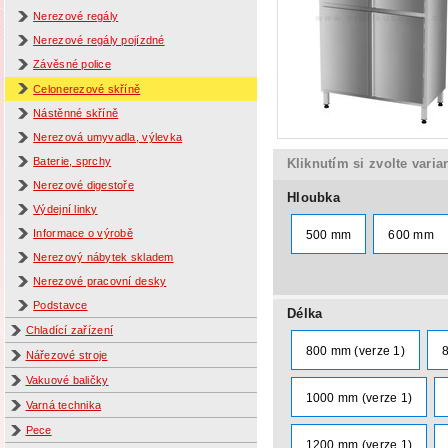
Nerezové regály
Nerezové regály pojízdné
Závěsné police
Celonerezové skříně
Nástěnné skříně
Nerezová umyvadla, výlevka
Baterie, sprchy
Kliknutím si zvolte varia
Nerezové digestoře
Hloubka
Výdejní linky
Informace o výrobě
500 mm
600 mm
Nerezový nábytek skladem
Nerezové pracovní desky
Podstavce
Délka
Chladící zařízení
800 mm (verze 1)
Nářezové stroje
Vakuové baličky
1000 mm (verze 1)
Varná technika
Pece
1200 mm (verze 1)