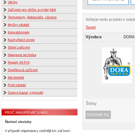
Vitríny
Zařízení pro ohřev a výdej jídel
Termoporty, jídlonosiče, várnice
Sdílejte tento produkt s ostat
Myčky nádobí
Tweet
Konvektomaty
Výrobce
DORA
Kuchyňské stroje
Stolní zařízení
Nápojová technika
Regály IN-FIX
Doplňková zařízení
KitchenAid
Profi nádobí
Gastro bazar, výprodej
Štítky
PROČ NAKUPOVAT U NÁS
DORAMETAL
Školení obsluhy
V případě objednávky složitějších zařízení