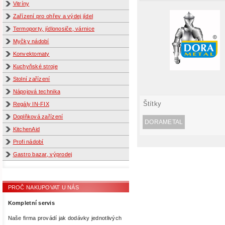
Vitríny
Zařízení pro ohřev a výdej jídel
Termoporty, jídlonosiče, várnice
Myčky nádobí
Konvektomaty
Kuchyňské stroje
Stolní zařízení
Nápojová technika
Štítky
Regály IN-FIX
Doplňková zařízení
DORAMETAL
KitchenAid
Profi nádobí
Gastro bazar, výprodej
PROČ NAKUPOVAT U NÁS
Kompletní servis
Naše firma provádí jak dodávky jednotlivých