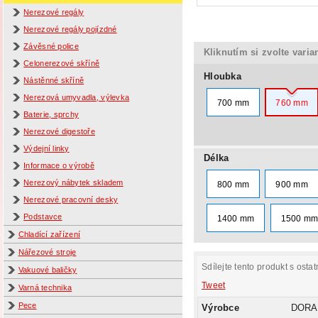
Nerezové regály
Nerezové regály pojízdné
Závěsné police
Kliknutím si zvolte varia
Celonerezové skříně
Hloubka
Nástěnné skříně
Nerezová umyvadla, výlevka
700 mm
760 mm
Baterie, sprchy
Nerezové digestoře
Výdejní linky
Délka
Informace o výrobě
Nerezový nábytek skladem
800 mm
900 mm
Nerezové pracovní desky
Podstavce
1400 mm
1500 m
Chladící zařízení
Nářezové stroje
Sdílejte tento produkt s ostat
Vakuové baličky
Tweet
Varná technika
Pece
Výrobce
DORA