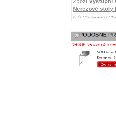
Zboží
Výstupní 
Nerezové stoly
>
>
ZBOŽÍ
Nerezový nábytek
Ner
PODOBNÉ P
DM-3265 - Výstupní stůl k myč
10.660 Kč bez
Dostupnost: 3