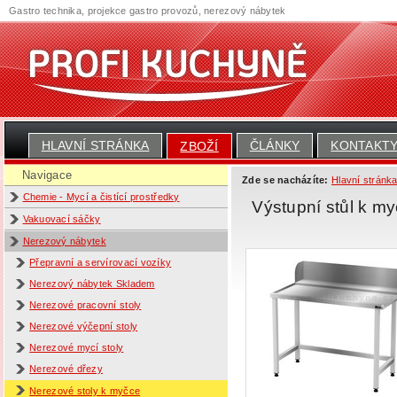
Gastro technika, projekce gastro provozů, nerezový nábytek
HLAVNÍ STRÁNKA
ČLÁNKY
KONTAKT
ZBOŽÍ
Navigace
Zde se nacházíte:
Hlavní stránk
Chemie - Mycí a čistící prostředky
Výstupní stůl k m
Vakuovací sáčky
Nerezový nábytek
Přepravní a servírovací vozíky
Nerezový nábytek Skladem
Nerezové pracovní stoly
Nerezové výčepní stoly
Nerezové mycí stoly
Nerezové dřezy
Nerezové stoly k myčce