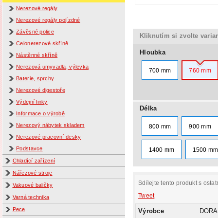
Nerezové regály
Nerezové regály pojízdné
Závěsné police
Kliknutím si zvolte varia
Celonerezové skříně
Hloubka
Nástěnné skříně
Nerezová umyvadla, výlevka
700 mm
760 mm
Baterie, sprchy
Nerezové digestoře
Výdejní linky
Délka
Informace o výrobě
Nerezový nábytek skladem
800 mm
900 mm
Nerezové pracovní desky
Podstavce
1400 mm
1500 m
Chladící zařízení
Nářezové stroje
Sdílejte tento produkt s ostat
Vakuové baličky
Tweet
Varná technika
Pece
Výrobce
DORA