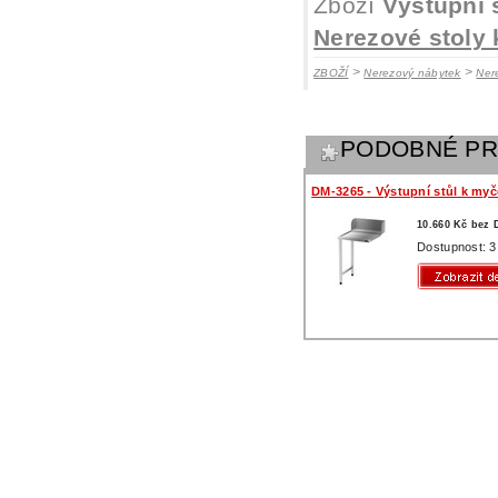
Zboží
Výstupní 
Nerezové stoly
>
>
ZBOŽÍ
Nerezový nábytek
Ner
PODOBNÉ P
DM-3265 - Výstupní stůl k myč
10.660 Kč bez
Dostupnost: 3