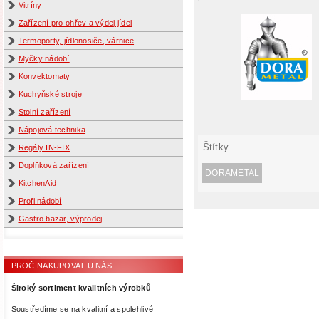
Vitríny
Zařízení pro ohřev a výdej jídel
Termoporty, jídlonosiče, várnice
Myčky nádobí
Konvektomaty
Kuchyňské stroje
Stolní zařízení
Nápojová technika
Štítky
Regály IN-FIX
Doplňková zařízení
DORAMETAL
KitchenAid
Profi nádobí
Gastro bazar, výprodej
PROČ NAKUPOVAT U NÁS
Široký sortiment kvalitních výrobků
Soustředíme se na kvalitní a spolehlivé