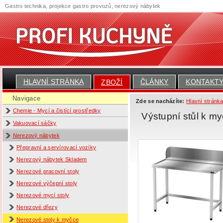
Gastro technika, projekce gastro provozů, nerezový nábytek
HLAVNÍ STRÁNKA
ČLÁNKY
KONTAKT
ZBOŽÍ
Navigace
Zde se nacházíte:
Hlavní stránk
Chemie - Mycí a čistící prostředky
Výstupní stůl k m
Vakuovací sáčky
Nerezový nábytek
Přepravní a servírovací vozíky
Nerezový nábytek Skladem
Nerezové pracovní stoly
Nerezové výčepní stoly
Nerezové mycí stoly
Nerezové dřezy
Nerezové stoly k myčce