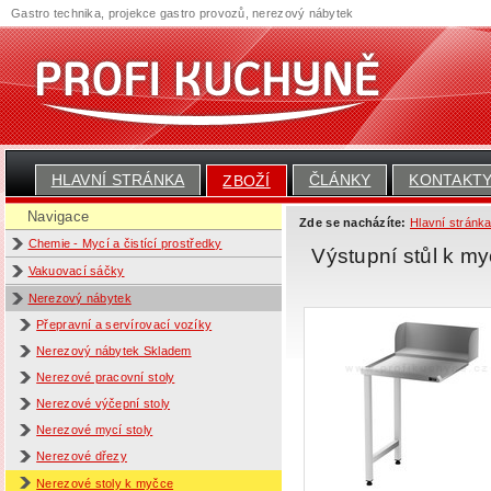
Gastro technika, projekce gastro provozů, nerezový nábytek
HLAVNÍ STRÁNKA
ČLÁNKY
KONTAKT
ZBOŽÍ
Navigace
Zde se nacházíte:
Hlavní stránk
Chemie - Mycí a čistící prostředky
Výstupní stůl k m
Vakuovací sáčky
Nerezový nábytek
Přepravní a servírovací vozíky
Nerezový nábytek Skladem
Nerezové pracovní stoly
Nerezové výčepní stoly
Nerezové mycí stoly
Nerezové dřezy
Nerezové stoly k myčce