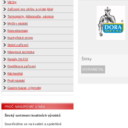
Vitríny
Zařízení pro ohřev a výdej jídel
Termoporty, jídlonosiče, várnice
Myčky nádobí
Konvektomaty
Kuchyňské stroje
Stolní zařízení
Nápojová technika
Štítky
Regály IN-FIX
Doplňková zařízení
DORAMETAL
KitchenAid
Profi nádobí
Gastro bazar, výprodej
PROČ NAKUPOVAT U NÁS
Široký sortiment kvalitních výrobků
Soustředíme se na kvalitní a spolehlivé