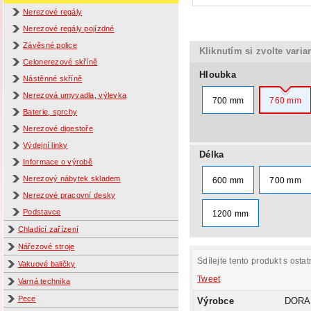
Nerezové regály
Nerezové regály pojízdné
Závěsné police
Kliknutím si zvolte varia
Celonerezové skříně
Hloubka
Nástěnné skříně
Nerezová umyvadla, výlevka
700 mm
760 mm
Baterie, sprchy
Nerezové digestoře
Výdejní linky
Délka
Informace o výrobě
Nerezový nábytek skladem
600 mm
700 mm
Nerezové pracovní desky
Podstavce
1200 mm
Chladící zařízení
Nářezové stroje
Sdílejte tento produkt s ostat
Vakuové baličky
Tweet
Varná technika
Pece
Výrobce
DORA