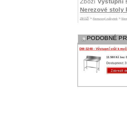
Zboží
Výstupní 
Nerezové stoly
>
>
ZBOŽÍ
Nerezový nábytek
Ner
PODOBNÉ P
DM-3248 - Výstupní stůl k myč
13.580 Kč bez
Dostupnost: 3