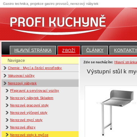
Gastro technika, projekce gastro provozů, nerezový nábytek
HLAVNÍ STRÁNKA
ČLÁNKY
KONTAKT
ZBOŽÍ
Navigace
Zde se nacházíte:
Hlavní stránk
Chemie - Mycí a čistící prostředky
Výstupní stůl k m
Vakuovací sáčky
Nerezový nábytek
Přepravní a servírovací vozíky
Nerezový nábytek Skladem
Nerezové pracovní stoly
Nerezové výčepní stoly
Nerezové mycí stoly
Nerezové dřezy
Nerezové stoly k myčce