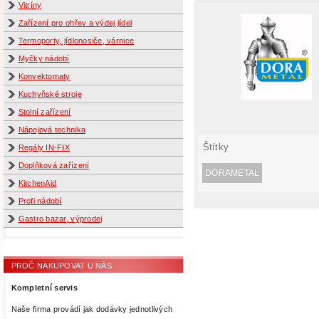
Vitríny
Zařízení pro ohřev a výdej jídel
Termoporty, jídlonosiče, várnice
Myčky nádobí
Konvektomaty
Kuchyňské stroje
Stolní zařízení
Nápojová technika
Štítky
Regály IN-FIX
Doplňková zařízení
DORAMETAL
KitchenAid
Profi nádobí
Gastro bazar, výprodej
PROČ NAKUPOVAT U NÁS
Kompletní servis
Naše firma provádí jak dodávky jednotlivých