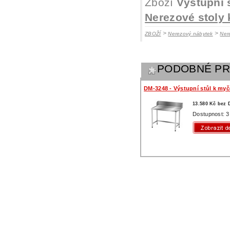
Zboží
Výstupní 
Nerezové stoly
>
>
ZBOŽÍ
Nerezový nábytek
Ner
PODOBNÉ P
DM-3248 - Výstupní stůl k myč
13.580 Kč bez
Dostupnost: 3