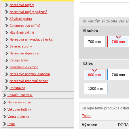
Nerezové regály
Nerezové regály pojízdné
Závěsné police
Kliknutím si zvolte varia
Celonerezové skříně
Hloubka
Nástěnné skříně
Nerezová umyvadla, výlevka
700 mm
760 mm
Baterie, sprchy
Nerezové digestoře
Výdejní linky
Délka
Informace o výrobě
Nerezový nábytek skladem
600 mm
700 mm
Nerezové pracovní desky
Podstavce
1200 mm
Chladící zařízení
Nářezové stroje
Sdílejte tento produkt s ostat
Vakuové baličky
Tweet
Varná technika
Pece
Výrobce
DORA