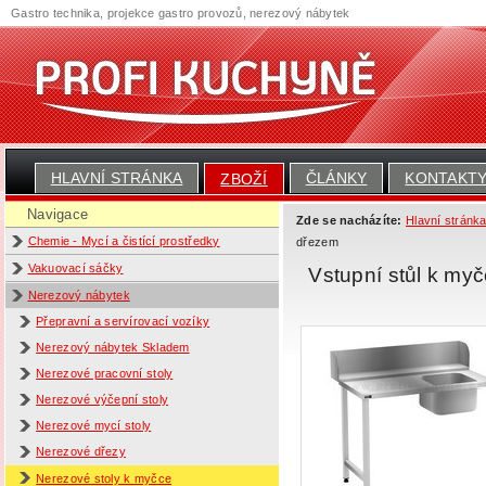
Gastro technika, projekce gastro provozů, nerezový nábytek
HLAVNÍ STRÁNKA
ČLÁNKY
KONTAKT
ZBOŽÍ
Navigace
Zde se nacházíte:
Hlavní stránk
Chemie - Mycí a čistící prostředky
dřezem
Vakuovací sáčky
Vstupní stůl k my
Nerezový nábytek
Přepravní a servírovací vozíky
Nerezový nábytek Skladem
Nerezové pracovní stoly
Nerezové výčepní stoly
Nerezové mycí stoly
Nerezové dřezy
Nerezové stoly k myčce