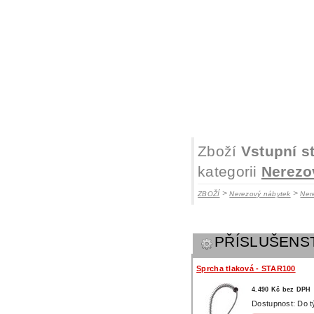
Zboží
Vstupní s
kategorii
Nerezo
>
>
ZBOŽÍ
Nerezový nábytek
Ner
PŘÍSLUŠENS
Sprcha tlaková - STAR100
4.490 Kč bez DPH
Dostupnost: Do 