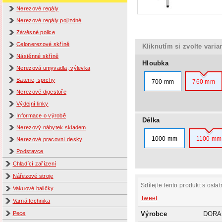
Nerezové regály
Nerezové regály pojízdné
Závěsné police
Celonerezové skříně
Kliknutím si zvolte varia
Nástěnné skříně
Hloubka
Nerezová umyvadla, výlevka
Baterie, sprchy
700 mm
760 mm
Nerezové digestoře
Výdejní linky
Informace o výrobě
Délka
Nerezový nábytek skladem
1000 mm
1100 mm
Nerezové pracovní desky
Podstavce
Chladící zařízení
Nářezové stroje
Sdílejte tento produkt s ostat
Vakuové baličky
Tweet
Varná technika
Výrobce
DORA
Pece