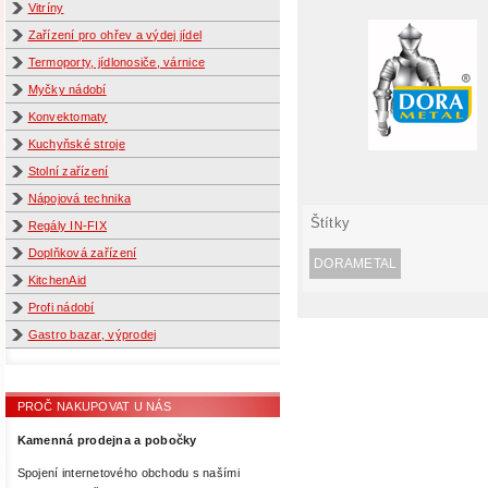
Vitríny
Zařízení pro ohřev a výdej jídel
Termoporty, jídlonosiče, várnice
Myčky nádobí
Konvektomaty
Kuchyňské stroje
Stolní zařízení
Nápojová technika
Štítky
Regály IN-FIX
Doplňková zařízení
DORAMETAL
KitchenAid
Profi nádobí
Gastro bazar, výprodej
PROČ NAKUPOVAT U NÁS
Kamenná prodejna a pobočky
Spojení internetového obchodu s našími