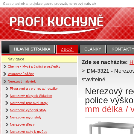
Gastro technika, projekce gastro provozů, nerezový nábytek
HLAVNÍ STRÁNKA
ČLÁNKY
KONTAKT
ZBOŽÍ
Navigace
Zde se nacházíte:
H
Chemie - Mycí a čistící prostředky
> DM-3321 - Nerezový 
Vakuovací sáčky
stavitelné
Nerezový nábytek
Nerezový reg
Přepravní a servírovací vozíky
Nerezový nábytek Skladem
police výšk
Nerezové pracovní stoly
mm délka / 
Nerezové výčepní stoly
Nerezové mycí stoly
Nerezové dřezy
Nerezové stoly k myčce