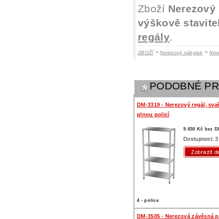
Zboží
Nerezový r
výškově stavite
regály
.
>
>
ZBOŽÍ
Nerezový nábytek
Ner
PODOBNÉ P
DM-3319 - Nerezový regál, sva
plnou policí
9.650 Kč bez 
Dostupnost: 3
4 - police
DM-3505 - Nerezová závěsná po