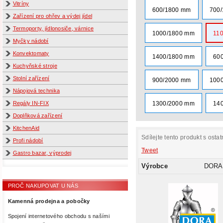
Vitríny
600/1800 mm
700
Zařízení pro ohřev a výdej jídel
Termoporty, jídlonosiče, várnice
1000/1800 mm
11
Myčky nádobí
Konvektomaty
1400/1800 mm
60
Kuchyňské stroje
Stolní zařízení
900/2000 mm
100
Nápojová technika
Regály IN-FIX
1300/2000 mm
14
Doplňková zařízení
KitchenAid
Sdílejte tento produkt s ostat
Profi nádobí
Tweet
Gastro bazar, výprodej
Výrobce
DORA
PROČ NAKUPOVAT U NÁS
Kamenná prodejna a pobočky
Spojení internetového obchodu s našími