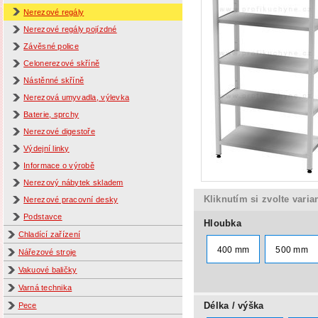
Nerezové regály
Nerezové regály pojízdné
Závěsné police
Celonerezové skříně
Nástěnné skříně
Nerezová umyvadla, výlevka
Baterie, sprchy
Nerezové digestoře
Výdejní linky
Informace o výrobě
Nerezový nábytek skladem
Kliknutím si zvolte varia
Nerezové pracovní desky
Podstavce
Hloubka
Chladící zařízení
400 mm
500 mm
Nářezové stroje
Vakuové baličky
Varná technika
Délka / výška
Pece