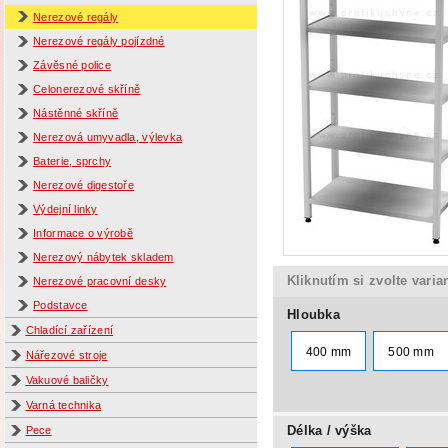
Nerezové regály
Nerezové regály pojízdné
Závěsné police
Celonerezové skříně
Nástěnné skříně
Nerezová umyvadla, výlevka
Baterie, sprchy
Nerezové digestoře
Výdejní linky
Informace o výrobě
Nerezový nábytek skladem
Kliknutím si zvolte varia
Nerezové pracovní desky
Podstavce
Hloubka
Chladící zařízení
400 mm
500 mm
Nářezové stroje
Vakuové baličky
Varná technika
Délka / výška
Pece