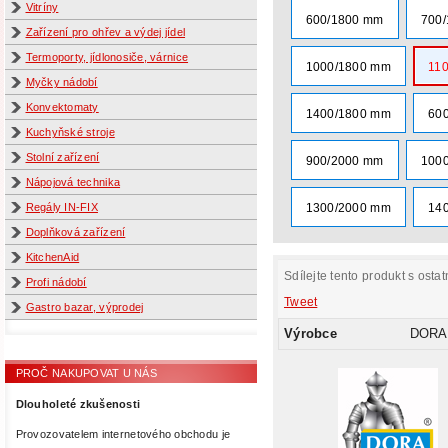
Vitríny
600/1800 mm
700
Zařízení pro ohřev a výdej jídel
Termoporty, jídlonosiče, várnice
1000/1800 mm
11
Myčky nádobí
Konvektomaty
1400/1800 mm
60
Kuchyňské stroje
Stolní zařízení
900/2000 mm
100
Nápojová technika
Regály IN-FIX
1300/2000 mm
14
Doplňková zařízení
KitchenAid
Sdílejte tento produkt s ostat
Profi nádobí
Tweet
Gastro bazar, výprodej
Výrobce
DORA
PROČ NAKUPOVAT U NÁS
Dlouholeté zkušenosti
Provozovatelem internetového obchodu je