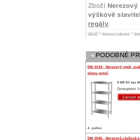
Zboží
Nerezový r
výškově stavite
regály
.
>
>
ZBOŽÍ
Nerezový nábytek
Ner
PODOBNÉ P
DM-3319 - Nerezový regál, sva
plnou policí
9.650 Kč bez 
Dostupnost: 3
4 - police
DM-3505 - Nerezová závěsná po