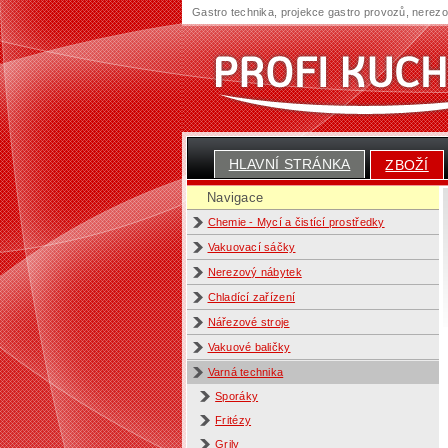
Gastro technika, projekce gastro provozů, nerez
HLAVNÍ STRÁNKA
ZBOŽÍ
Navigace
Chemie - Mycí a čistící prostředky
Vakuovací sáčky
Nerezový nábytek
Chladící zařízení
Nářezové stroje
Vakuové baličky
Varná technika
Sporáky
Fritézy
Grily