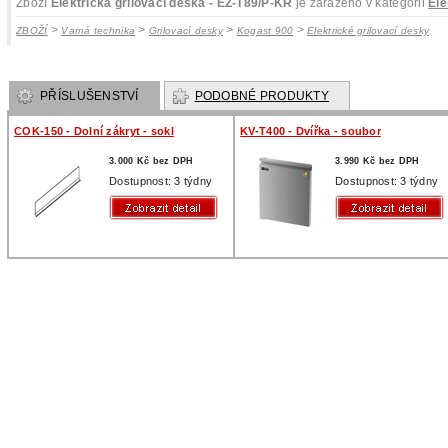
Zboží
Elektrická grilovací deska - EZ-T89/P-KR
je zařazeno v kategorii
Ele
>
>
>
>
ZBOŽÍ
Varná technika
Grilovací desky
Kogast 900
Elektrické grilovací desky
PŘÍSLUŠENSTVÍ
PODOBNÉ PRODUKTY
COK-150 - Dolní zákryt - sokl
KV-T400 - Dvířka - soubor
3.000 Kč bez DPH
3.990 Kč bez DPH
Dostupnost: 3 týdny
Dostupnost: 3 týdny