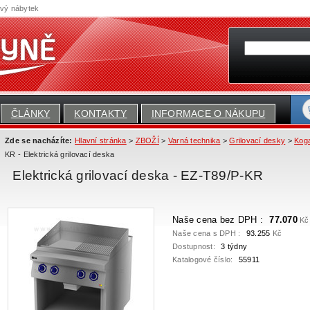
ový nábytek
ČLÁNKY
KONTAKTY
INFORMACE O NÁKUPU
Zde se nacházíte:
Hlavní stránka
>
ZBOŽÍ
>
Varná technika
>
Grilovací desky
>
Kog
KR - Elektrická grilovací deska
Elektrická grilovací deska - EZ-T89/P-KR
Naše cena bez DPH :
77.070
Kč
Naše cena s DPH :
93.255
Kč
Dostupnost:
3 týdny
Katalogové číslo:
55911