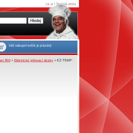
+a
-a
|
Textová verze
Váš nákupní košík je prázdný
ast 900
>
Elektrické grilovací desky
> EZ-T89/P-