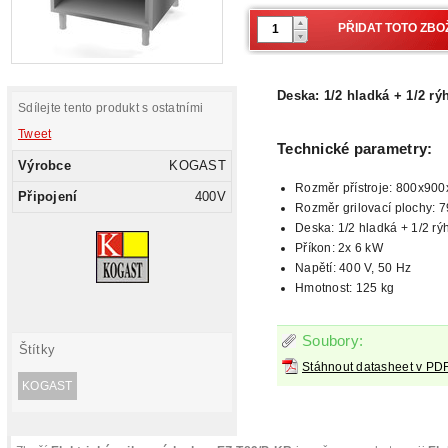
Deska: 1/2 hladká + 1/2 r
Sdílejte tento produkt s ostatními
Tweet
Technické parametry:
Výrobce
KOGAST
Rozměr přístroje: 800x90
Připojení
400V
Rozměr grilovací plochy:
Deska: 1/2
hladká + 1/2 r
Příkon: 2x 6 kW
Napětí:
400 V, 50 Hz
Hmotnost: 125 kg
Soubory:
Štítky
Stáhnout datasheet v PD
KOGAST