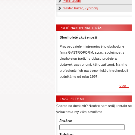
Profi nádobí
Gastro bazar, výprodej
PROČ NAKUPOVAT U NÁS
Dlouholeté zkušenosti
Provozovatelem internetového obchodu je
firma GASTROFORM, s.r.o., společnost s
dlouholetou tradicí v oblasti prodeje a
dodávek gastronomického zařízení. Na trhu
profesionálních gastronomických technologií
podnikáme od roku 1997.
Více...
ZAVOLEJTE MI
Chcete se domluvit? Nechte nam svůj kontakt se
vzkazem a my vám zavoláme.
Jméno
Telefon