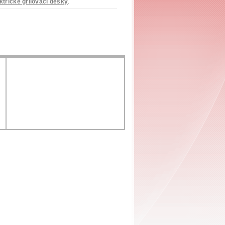
ktrické grilovací desky
.