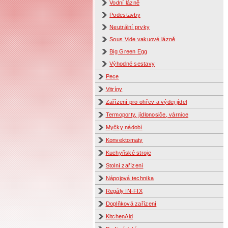
Vodní lázně
Podestavby
Neutrální prvky
Sous Vide vakuové lázně
Big Green Egg
Výhodné sestavy
Pece
Vitríny
Zařízení pro ohřev a výdej jídel
Termoporty, jídlonosiče, várnice
Myčky nádobí
Konvektomaty
Kuchyňské stroje
Stolní zařízení
Nápojová technika
Regály IN-FIX
Doplňková zařízení
KitchenAid