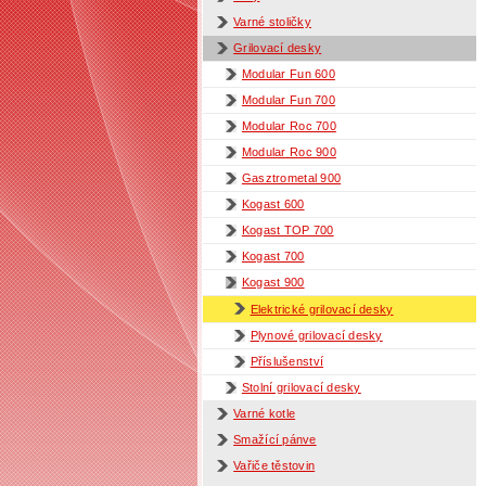
Varné stoličky
Grilovací desky
Modular Fun 600
Modular Fun 700
Modular Roc 700
Modular Roc 900
Gasztrometal 900
Kogast 600
Kogast TOP 700
Kogast 700
Kogast 900
Elektrické grilovací desky
Plynové grilovací desky
Příslušenství
Stolní grilovací desky
Varné kotle
Smažící pánve
Vařiče těstovin