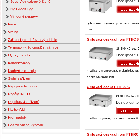
Dostupnost: D
Sous Vide vakuové lázně
Big Green Egg
Výhodné sestavy
rýhovaná, plynová, pracovní deska
Pece
mm
Vitríny
Grilovací deska chrom FTHC 6
Zařízení pro ohřev a výdej jídel
Termoporty, jídlonosiče, várnice
19.990 Kč bez
Dostupnost: 1
Myčky nádobí
Konvektomaty
Kuchyňské stroje
hladká, chromovaná, elektrická, p
deska 650x480 mm
Stolní zařízení
Nápojová technika
Grilovací deska FTH 60 G
Regály IN-FIX
21.990 Kč bez 
Doplňková zařízení
Dostupnost: 1
KitchenAid
Profi nádobí
hladká, plynová, pracovní deska 
Gastro bazar, výprodej
Grilovací deska chrom FTHRC