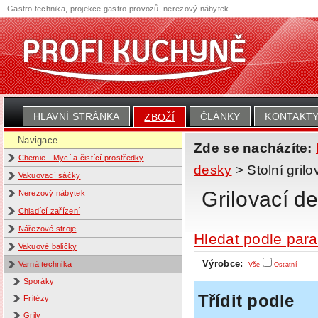
Gastro technika, projekce gastro provozů, nerezový nábytek
HLAVNÍ STRÁNKA
ČLÁNKY
KONTAKT
ZBOŽÍ
Navigace
Zde se nacházíte:
Chemie - Mycí a čistící prostředky
desky
> Stolní gri
Vakuovací sáčky
Grilovací de
Nerezový nábytek
Chladící zařízení
Nářezové stroje
Hledat podle par
Vakuové baličky
Výrobce:
Varná technika
Vše
Ostatní
Sporáky
Třídit podle
Fritézy
Grily