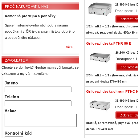
26.990 Kč bez 
PROČ NAKUPOVAT U NÁS
Dostupnost: 1
Kamenná prodejna a pobočky
Spojení internetového obchodu s našími
1/2 hladká + 1/2 rýhovaná, chromo
pobočkami v ČR je garantem jistoty dobrého
plynová, pracovní deska 650x480 
a bezpečného nákupu.
Grilovací deska FTHR 90 E
Více...
26.900 Kč bez
Dostupnost: 1
ZAVOLEJTE MI
Chcete se domluvit? Nechte nam svůj kontakt se
vzkazem a my vám zavoláme.
2/3 hladká + 1/3 rýhovaná, elektric
pracovní deska 970x480 mm
Jméno
Grilovací deska chrom FTHC 
Telefon
39.990 Kč bez 
Dostupnost: 1
Vzkaz
hladká, chromovaná, plynová, pra
deska 970x480 mm
Kontrolní kód