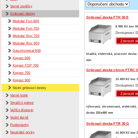
Varné stoličky
Grilovací desky
Grilovací deska FTH 30 E
Modular Fun 600
8.900 Kč bez 
Modular Fun 700
Dostupnost: D
Modular Roc 700
Modular Roc 900
Gasztrometal 900
hladká, elektrická, pracovní deska
Kogast 600
mm
Kogast TOP 700
Grilovací deska chrom FTRC 3
Kogast 700
13.490 Kč bez
Kogast 900
Dostupnost: D
Stolní grilovací desky
Varné kotle
Smažící pánve
rýhovaná, chromovaná, elektrická,
Vařiče těstovin
deska 320x480 mm
Vodní lázně
Grilovací deska FTR 30 G
Podestavby
Neutrální prvky
14.900 Kč bez