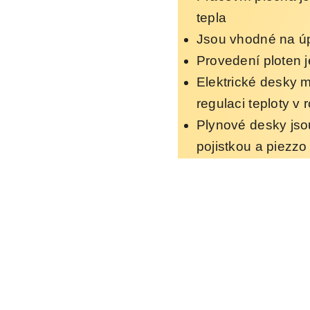
tepla
Jsou vhodné na úp
Provedení
ploten j
Elektrické desky m
regulaci teploty v
Plynové desky js
pojistkou
a piezzo