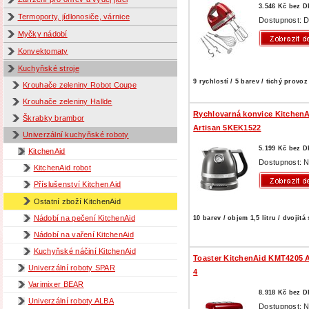
3.546 Kč bez 
Termoporty, jídlonosiče, várnice
Dostupnost: D
Myčky nádobí
Konvektomaty
Kuchyňské stroje
9 rychlostí / 5 barev / tichý provoz
Krouhače zeleniny Robot Coupe
Krouhače zeleniny Hallde
Rychlovarná konvice Kitchen
Škrabky brambor
Artisan 5KEK1522
Univerzální kuchyňské roboty
5.199 Kč bez 
KitchenAid
Dostupnost: N
KitchenAid robot
Příslušenství Kitchen Aid
Ostatní zboží KitchenAid
Nádobí na pečení KitchenAid
10 barev / objem 1,5 litru / dvojitá
Nádobí na vaření KitchenAid
Kuchyňské náčiní KitchenAid
Toaster KitchenAid KMT4205
Univerzální roboty SPAR
4
Varimixer BEAR
8.918 Kč bez 
Univerzální roboty ALBA
Dostupnost: N