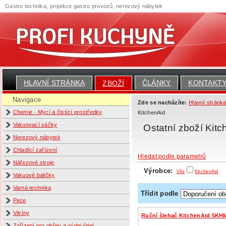
Gastro technika, projekce gastro provozů, nerezový nábytek
HLAVNÍ STRÁNKA
ČLÁNKY
KONTAKT
ZBOŽÍ
Navigace
Zde se nacházíte:
Hlavní stránk
Chemie - Mycí a čistící prostředky
KitchenAid
Vakuovací sáčky
Ostatní zboží Kit
Nerezový nábytek
Chladící zařízení
Hledat podle parametrů
Nářezové stroje
Výrobce:
Vše
KitchenAid
Vakuové baličky
Varná technika
Třídit podle
Pece
Vitríny
Ruční šlehač KitchenAid 5KH
Zařízení pro ohřev a výdej jídel