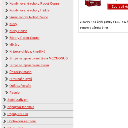
Kombinované roboty Robot Coupe
Kombinované roboty Hällde
Varné roboty Robot Coupe
2 barvy / na čtyři plátky / LED osvě
Kutry
sensor / záruka 5 let
Kutry Hällde
Blixery Robot Coupe
Mixéry
Kráječe chleba, knedlíků
Stroje na zpracování těsta MECNOSUD
Stroje na zpracování masa
Řezačky masa
Strouhače sýrů
Odšťavňovače
Pacojet
Stolní zařízení
Nápojová technika
Regály IN-FIX
Doplňková zařízení