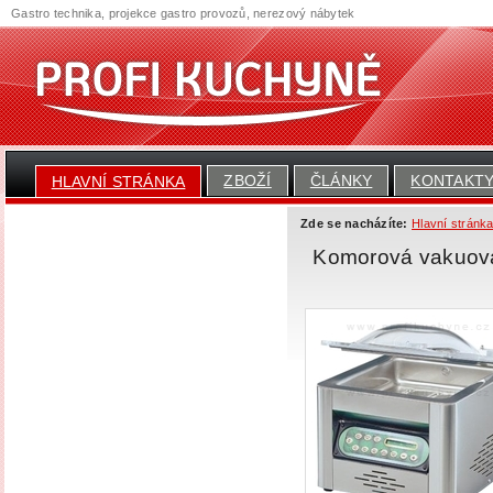
Gastro technika, projekce gastro provozů, nerezový nábytek
ZBOŽÍ
ČLÁNKY
KONTAKT
HLAVNÍ STRÁNKA
Zde se nacházíte:
Hlavní stránk
Komorová vakuov