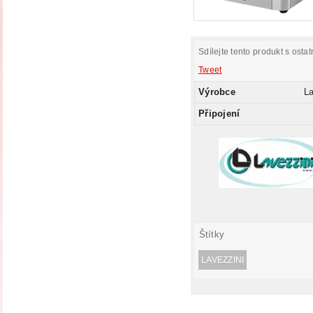
Sdílejte tento produkt s ostat
Tweet
Výrobce
La
Připojení
Štítky
LAVEZZINI