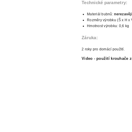
Technické
parametry:
Materiál bubnů:
nerezavějí
Rozměry výrobku (Š x H x V
Hmotnost
výrobku: 0,6 kg
Záruka:
2 roky pro domácí použití.
Video - použití
krouhače z