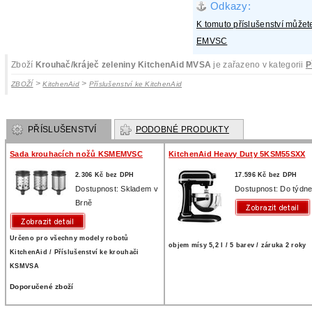
Odkazy:
K tomuto příslušenství můžete
EMVSC
Zboží
Krouhač/kráječ zeleniny KitchenAid MVSA
je zařazeno v kategorii
P
>
>
ZBOŽÍ
KitchenAid
Příslušenství ke KitchenAid
PŘÍSLUŠENSTVÍ
PODOBNÉ PRODUKTY
Sada krouhacích nožů KSMEMVSC
KitchenAid Heavy Duty 5KSM55SXX
2.306 Kč bez DPH
17.596 Kč bez DPH
Dostupnost: Skladem v
Dostupnost: Do týdn
Brně
Určeno pro všechny modely robotů
objem mísy 5,2 l / 5 barev / záruka 2 roky
KitchenAid / Příslušenství ke krouhači
KSMVSA
Doporučené zboží