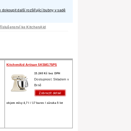
 dokoupit další rozšiřující bubny v sadě
říslušenství ke KitchenAid
.
KitchenAid Artisan 5KSM175PS
15.240 Kč bez DPH
e
Dostupnost: Skladem v
Brně
objem mísy 4,7 l / 17 barev / záruka 5 let