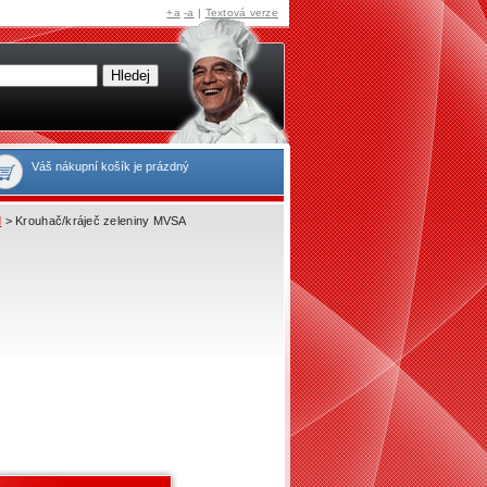
+a
-a
|
Textová verze
Váš nákupní košík je prázdný
d
> Krouhač/kráječ zeleniny MVSA