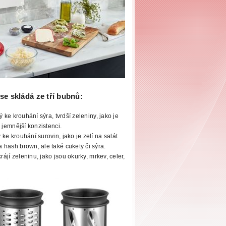
se skládá ze tří bubnů:
lý ke krouhání
sýra, tvrdší zeleniny, jako je
 jemnější konzistenci.
ke krouhání surovin, jako je zelí na salát
hash brown, ale také cukety či sýra.
krájí zeleninu, jako jsou okurky, mrkev, celer,