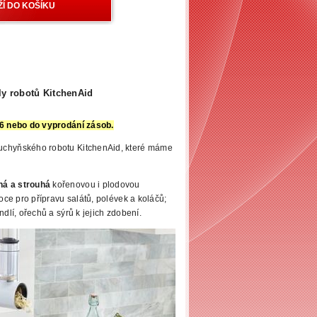
y robotů KitchenAid
26 nebo do vyprodání zásob.
uchyňského robotu KitchenAid, které máme
há a strouhá
kořenovou i plodovou
voce pro přípravu salátů,
polévek a koláčů;
ndlí, ořechů a sýrů k jejich zdobení.