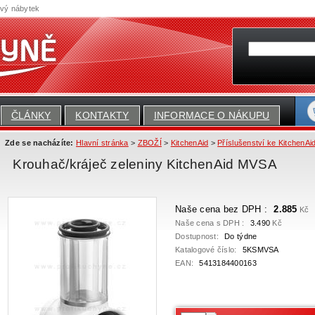
ový nábytek
ČLÁNKY
KONTAKTY
INFORMACE O NÁKUPU
Zde se nacházíte:
Hlavní stránka
>
ZBOŽÍ
>
KitchenAid
>
Příslušenství ke KitchenAi
Krouhač/kráječ zeleniny KitchenAid MVSA
Naše cena bez DPH :
2.885
Kč
Naše cena s DPH :
3.490
Kč
Dostupnost:
Do týdne
Katalogové číslo:
5KSMVSA
EAN:
5413184400163