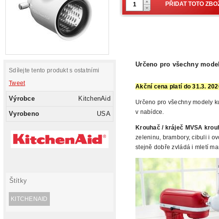
Určeno pro všechny model
Sdílejte tento produkt s ostatními
Tweet
Akční
cena platí do 31.3. 20
Výrobce
KitchenAid
Určeno pro všechny modely k
v nabídce.
Vyrobeno
USA
Krouhač / kráječ MVSA krou
zeleninu, brambory, cibuli i o
stejně dobře zvládá i mletí ma
Štítky
KITCHENAID