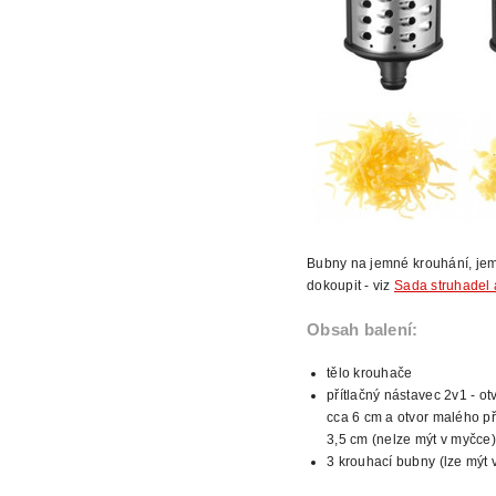
Bubny na jemné krouhání, jem
dokoupit - viz
Sada struhadel
Obsah balení:
tělo krouhače
přítlačný nástavec 2v1 - o
cca 6 cm a otvor malého př
3,5 cm (nelze mýt v myčce)
3 krouhací bubny (lze mýt 