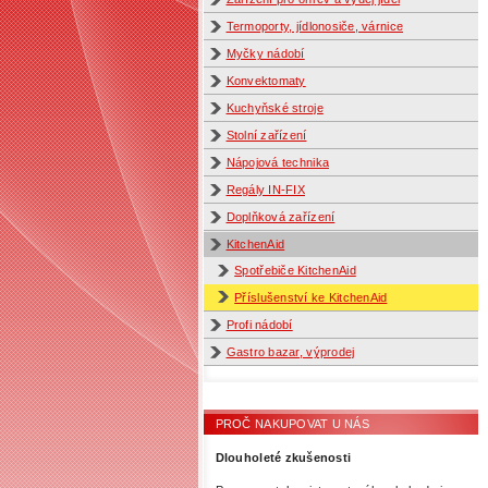
Termoporty, jídlonosiče, várnice
Myčky nádobí
Konvektomaty
Kuchyňské stroje
Stolní zařízení
Nápojová technika
Regály IN-FIX
Doplňková zařízení
KitchenAid
Spotřebiče KitchenAid
Příslušenství ke KitchenAid
Profi nádobí
Gastro bazar, výprodej
PROČ NAKUPOVAT U NÁS
Dlouholeté zkušenosti