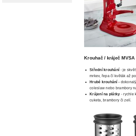
Krouhač / kráječ MVSA 
Střední krouhání
- je skvě
mrkev, řepa čí květák až po
Hrubé
krouhání -
dokonalý 
coleslaw nebo brambory na 
Krájení
na plátky
- rychle 
cuketa, brambory či zelí.