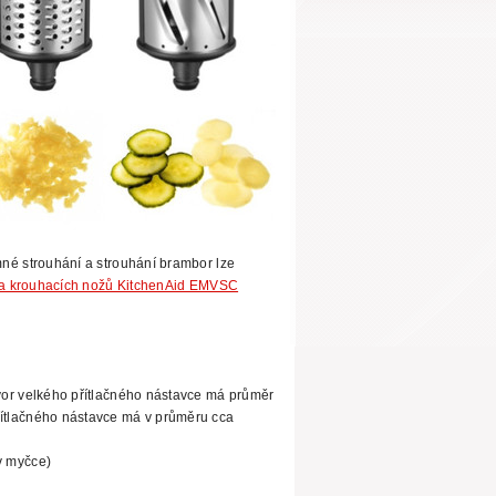
né strouhání a strouhání brambor
lze
 a krouhacích nožů KitchenAid EMVSC
tvor velkého přítlačného nástavce má průměr
ítlačného
nástavce má v průměru cca
v myčce)