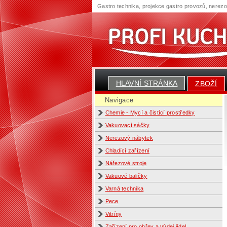
Gastro technika, projekce gastro provozů, nerez
HLAVNÍ STRÁNKA
ZBOŽÍ
Navigace
Chemie - Mycí a čistící prostředky
Vakuovací sáčky
Nerezový nábytek
Chladící zařízení
Nářezové stroje
Vakuové baličky
Varná technika
Pece
Vitríny
Zařízení pro ohřev a výdej jídel