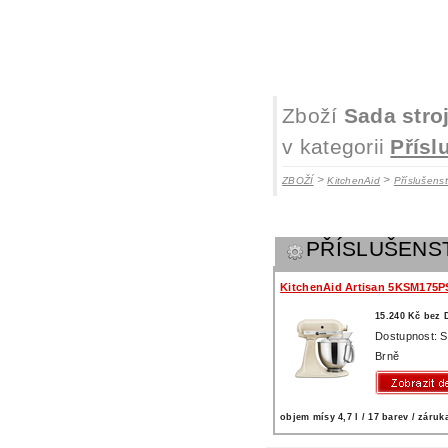
Zboží
Sada stro
v kategorii
Přísl
>
>
ZBOŽÍ
KitchenAid
Příslušens
PŘÍSLUŠENS
KitchenAid Artisan 5KSM175P
15.240 Kč bez
Dostupnost: 
Brně
objem mísy 4,7 l / 17 barev / záruka