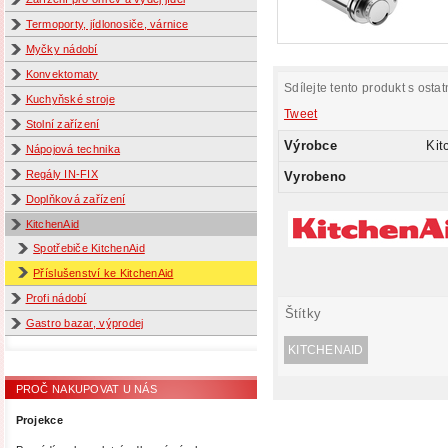
Termoporty, jídlonosiče, várnice
Myčky nádobí
Konvektomaty
Sdílejte tento produkt s ostat
Kuchyňské stroje
Tweet
Stolní zařízení
Výrobce
Kit
Nápojová technika
Regály IN-FIX
Vyrobeno
Doplňková zařízení
KitchenAid
Spotřebiče KitchenAid
Příslušenství ke KitchenAid
Profi nádobí
Štítky
Gastro bazar, výprodej
KITCHENAID
PROČ NAKUPOVAT U NÁS
Projekce