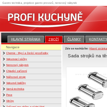
Gastro technika, projekce gastro provozů, nerezový nábytek
HLAVNÍ STRÁNKA
ČLÁNKY
KONTAKT
ZBOŽÍ
Navigace
Zde se nacházíte:
Hlavní stránk
Chemie - Mycí a čistící prostředky
Sada strojků na 
Vakuovací sáčky
Nerezový nábytek
Chladící zařízení
Nářezové stroje
Vakuové baličky
Varná technika
Pece
Vitríny
Zařízení pro ohřev a výdej jídel