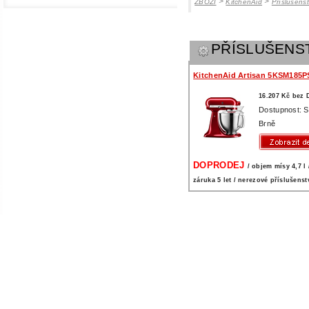
>
>
ZBOŽÍ
KitchenAid
Příslušens
PŘÍSLUŠENS
KitchenAid Artisan 5KSM185P
16.207 Kč bez
Dostupnost: 
Brně
DOPRODEJ
/ objem mísy 4,7 l 
záruka 5 let / nerezové příslušenst