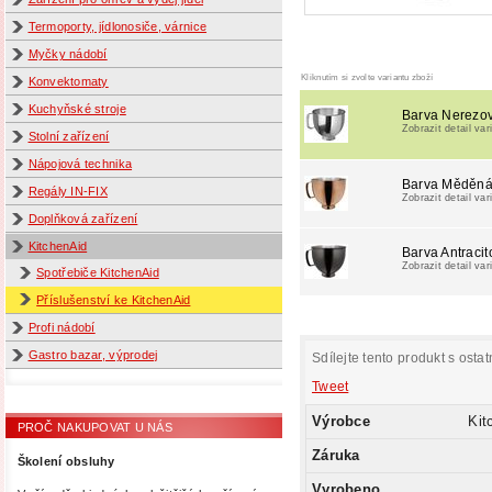
Termoporty, jídlonosiče, várnice
Myčky nádobí
Kliknutím si zvolte variantu zboží
Konvektomaty
Kuchyňské stroje
Barva Nerezo
Zobrazit detail var
Stolní zařízení
Nápojová technika
Barva Měděn
Regály IN-FIX
Zobrazit detail var
Doplňková zařízení
KitchenAid
Barva Antracit
Zobrazit detail var
Spotřebiče KitchenAid
Příslušenství ke KitchenAid
Profi nádobí
Gastro bazar, výprodej
Sdílejte tento produkt s ostat
Tweet
Výrobce
Kit
PROČ NAKUPOVAT U NÁS
Záruka
Školení obsluhy
Vyrobeno