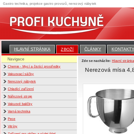
Gastro technika, projekce gastro provozů, nerezový nábytek
HLAVNÍ STRÁNKA
ČLÁNKY
KONTAKT
ZBOŽÍ
Navigace
Zde se nacházíte:
Hlavní stránk
Chemie - Mycí a čistící prostředky
Nerezová mísa 4,
Vakuovací sáčky
Nerezový nábytek
Chladící zařízení
Nářezové stroje
Vakuové baličky
Varná technika
Pece
Vitríny
Zařízení pro ohřev a výdej jídel