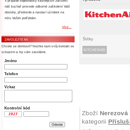
V případě objednávky složitějších zařízení
náš kuchař provede odborné zaškolení Vaší
obsluhy, předvede a nastaví výrobek na
míru Vašim potřebám.
Více...
Štítky
ZAVOLEJTE MI
Chcete se domluvit? Nechte nam svůj kontakt se
KITCHENAID
vzkazem a my vám zavoláme.
Jméno
Telefon
Vzkaz
Kontrolní kód
Zboží
Nerezová 
kategorii
Přísluš