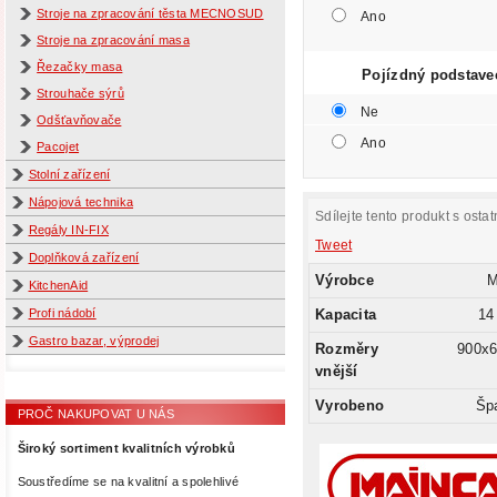
Stroje na zpracování těsta MECNOSUD
Ano
Stroje na zpracování masa
Řezačky masa
Pojízdný podstave
Strouhače sýrů
Ne
Odšťavňovače
Ano
Pacojet
Stolní zařízení
Nápojová technika
Sdílejte tento produkt s ostat
Regály IN-FIX
Tweet
Doplňková zařízení
Výrobce
KitchenAid
Kapacita
14 
Profi nádobí
Gastro bazar, výprodej
Rozměry
900x
vnější
Vyrobeno
Šp
PROČ NAKUPOVAT U NÁS
Široký sortiment kvalitních výrobků
Soustředíme se na kvalitní a spolehlivé