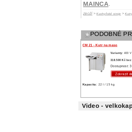
MAINCA
.
>
>
ZBOŽÍ
Kuchyňské stroje
Kutr
PODOBNÉ P
CM 21 - Kutr na maso
Varianty:
400 V
318.500 Kč be
Dostupnost: 3
Kapacita:
22 l / 15 kg
Video - velkoka