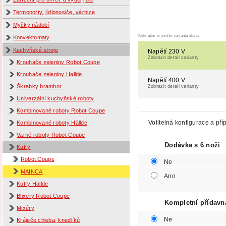
Termoporty, jídlonosiče, várnice
Myčky nádobí
Kliknutím si zvolte variantu zboží
Konvektomaty
Kuchyňské stroje
Napětí 230 V
Zobrazit detail varianty
Krouhače zeleniny Robot Coupe
Krouhače zeleniny Hallde
Napětí 400 V
Škrabky brambor
Zobrazit detail varianty
Univerzální kuchyňské roboty
Kombinované roboty Robot Coupe
Volitelná konfigurace a pří
Kombinované roboty Hällde
Varné roboty Robot Coupe
Dodávka s 6 noži
Kutry
Robot Coupe
Ne
MAINCA
Ano
Kutry Hällde
Blixery Robot Coupe
Kompletní přídavná
Mixéry
Ne
Kráječe chleba, knedlíků