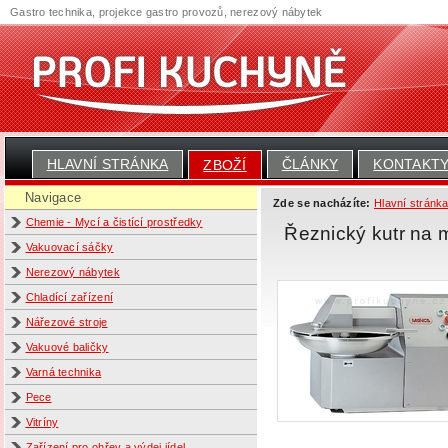
Gastro technika, projekce gastro provozů, nerezový nábytek
HLAVNÍ STRÁNKA
ČLÁNKY
KONTAKT
ZBOŽÍ
Navigace
Zde se nacházíte:
Hlavní stránk
Chemie - Mycí a čistící prostředky
Řeznický kutr na
Vakuovací sáčky
Nerezový nábytek
Chladící zařízení
Nářezové stroje
Vakuové baličky
Varná technika
Pece
Vitríny
Zařízení pro ohřev a výdej jídel