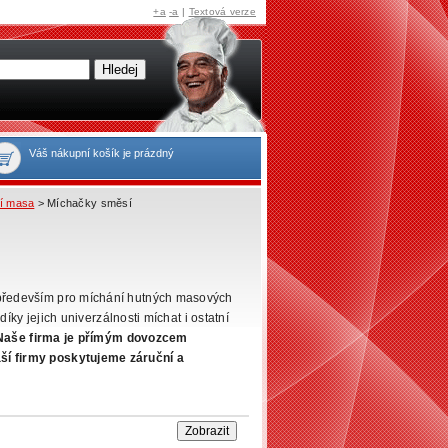
+a
-a
|
Textová verze
Váš nákupní košík je prázdný
ní masa
> Míchačky směsí
především pro míchání hutných masových
íky jejich univerzálnosti míchat i ostatní
Naše firma je přímým dovozcem
ší firmy poskytujeme záruční a