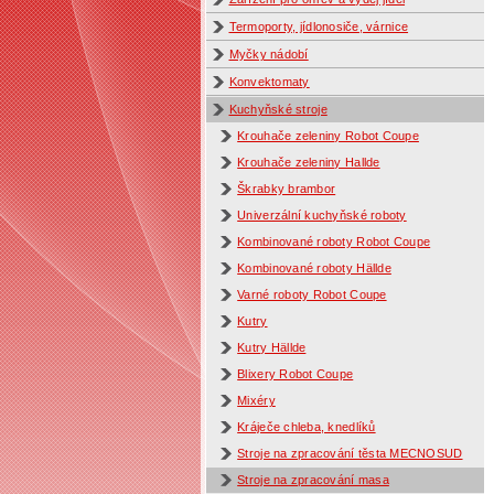
Termoporty, jídlonosiče, várnice
Myčky nádobí
Konvektomaty
Kuchyňské stroje
Krouhače zeleniny Robot Coupe
Krouhače zeleniny Hallde
Škrabky brambor
Univerzální kuchyňské roboty
Kombinované roboty Robot Coupe
Kombinované roboty Hällde
Varné roboty Robot Coupe
Kutry
Kutry Hällde
Blixery Robot Coupe
Mixéry
Kráječe chleba, knedlíků
Stroje na zpracování těsta MECNOSUD
Stroje na zpracování masa