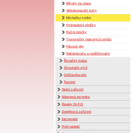
Mlýnky na maso
Velkokapacitní kutry
Míchačky směsí
Hydraulické plničky
Ruční plničky
Tvarovačky masových směsí
Pásové pily
Naklepávače a nudličkovače
Řezačky masa
Strouhače sýrů
Odšťavňovače
Pacojet
Stolní zařízení
Nápojová technika
Regály IN-FIX
Doplňková zařízení
KitchenAid
Profi nádobí