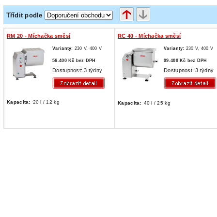
Třídit podle
RM 20 - Míchačka směsí
RC 40 - Míchačka směsí
Varianty:
230 V,
400 V
Varianty:
230 V,
400 V
56.400 Kč bez DPH
99.400 Kč bez DPH
Dostupnost: 3 týdny
Dostupnost: 3 týdny
Kapacita:
20 l / 12 kg
Kapacita:
40 l / 25 kg