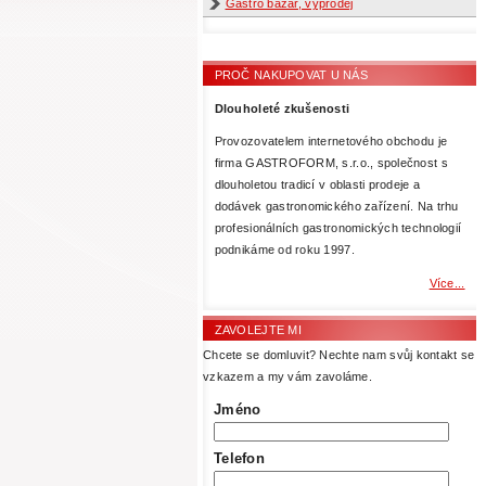
Gastro bazar, výprodej
PROČ NAKUPOVAT U NÁS
Dlouholeté zkušenosti
Provozovatelem internetového obchodu je
firma GASTROFORM, s.r.o., společnost s
dlouholetou tradicí v oblasti prodeje a
dodávek gastronomického zařízení. Na trhu
profesionálních gastronomických technologií
podnikáme od roku 1997.
Více...
ZAVOLEJTE MI
Chcete se domluvit? Nechte nam svůj kontakt se
vzkazem a my vám zavoláme.
Jméno
Telefon