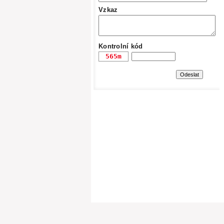
Vzkaz
Kontrolní kód
Copyright (c) GASTROFORM, s.r.o. - Všechn