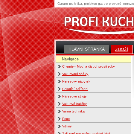
Gastro technika, projekce gastro provozů, nerez
HLAVNÍ STRÁNKA
ZBOŽÍ
Navigace
Chemie - Mycí a čistící prostředky
Vakuovací sáčky
Nerezový nábytek
Chladící zařízení
Nářezové stroje
Vakuové baličky
Varná technika
Pece
Vitríny
Zařízení pro ohřev a výdej jídel