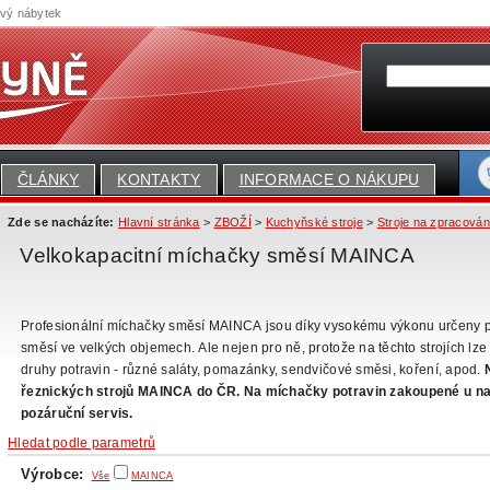
ový nábytek
ČLÁNKY
KONTAKTY
INFORMACE O NÁKUPU
Zde se nacházíte:
Hlavní stránka
>
ZBOŽÍ
>
Kuchyňské stroje
>
Stroje na zpracová
Velkokapacitní míchačky směsí MAINCA
Profesionální míchačky směsí MAINCA jsou díky vysokému výkonu určeny 
směsí ve velkých objemech. Ale nejen pro ně, protože na těchto strojích lze d
druhy potravin - různé saláty, pomazánky, sendvičové směsi, koření, apod.
řeznických strojů MAINCA do ČR. Na míchačky potravin zakoupené u na
pozáruční servis.
Hledat podle parametrů
Výrobce:
Vše
MAINCA