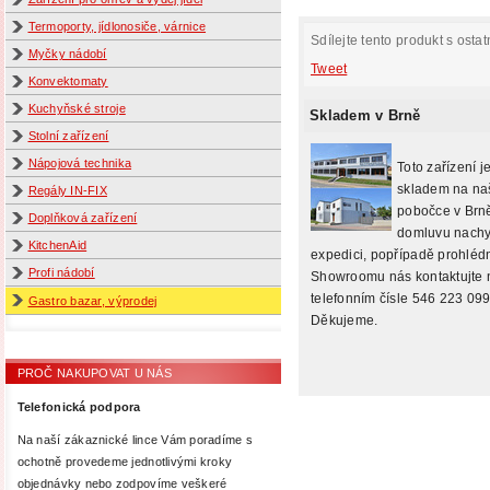
Termoporty, jídlonosiče, várnice
Sdílejte tento produkt s ostat
Myčky nádobí
Tweet
Konvektomaty
Kuchyňské stroje
Skladem v Brně
Stolní zařízení
Nápojová technika
Toto zařízení j
skladem na na
Regály IN-FIX
pobočce v Brně
Doplňková zařízení
domluvu nachy
KitchenAid
expedici, popřípadě prohlédn
Profi nádobí
Showroomu nás kontaktujte 
telefonním čísle 546 223 099
Gastro bazar, výprodej
Děkujeme.
PROČ NAKUPOVAT U NÁS
Telefonická podpora
Na naší zákaznické lince Vám poradíme s
ochotně provedeme jednotlivými kroky
objednávky nebo zodpovíme veškeré