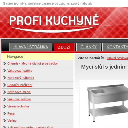
Gastro technika, projekce gastro provozů, nerezový nábytek
HLAVNÍ STRÁNKA
ČLÁNKY
KONTAKT
ZBOŽÍ
Navigace
Zde se nacházíte:
Hlavní stránk
Chemie - Mycí a čistící prostředky
Mycí stůl s jedním
Vakuovací sáčky
Nerezový nábytek
Chladící zařízení
Nářezové stroje
Vakuové baličky
Varná technika
Pece
Vitríny
Zařízení pro ohřev a výdej jídel