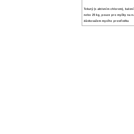
Tekutý (s aktivním chlorem), balení
nebo 25 kg, pouze pro myčky na n
dávkovačem mycího prostředku