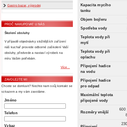
Kapacita mycího
Gastro bazar, výprodej
tanku
Objem bojleru
PROČ NAKUPOVAT U NÁS
Spotřeba vody
Školení obsluhy
Teplota vody při
V případě objednávky složitějších zařízení
mytí
náš kuchař provede odborné zaškolení Vaší
Teplota vody při
obsluhy, předvede a nastaví výrobek na
oplachu
míru Vašim potřebám.
Připojení hadice
Více...
na vodu
ZAVOLEJTE MI
Připojení hadice
pro odpad
Chcete se domluvit? Nechte nam svůj kontakt se
vzkazem a my vám zavoláme.
Maximální teplota
Jméno
připojené vody
600 
Rozměry vnější
Telefon
23
Vzkaz
Připojení