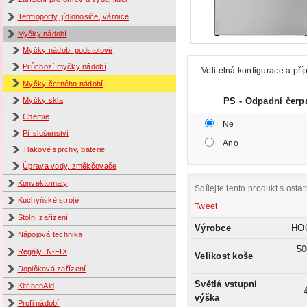
Termoporty, jídlonosiče, várnice
Myčky nádobí
Myčky nádobí podstolové
Průchozí myčky nádobí
Volitelná konfigurace a pří
Myčky černého nádobí
PS - Odpadní čerp
Myčky skla
Chemie
Ne
Příslušenství
Ano
Tlakové sprchy, baterie
Úprava vody, změkčovače
Konvektomaty
Sdílejte tento produkt s ostat
Kuchyňské stroje
Tweet
Stolní zařízení
Výrobce
HO
Nápojová technika
50
Regály IN-FIX
Velikost koše
Doplňková zařízení
Světlá vstupní
KitchenAid
výška
Profi nádobí