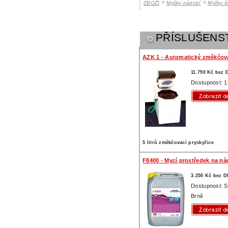
>
>
ZBOŽÍ
Myčky nádobí
Myčky č
PŘÍSLUŠENS
AZK 1 - Automatický změkčov
11.790 Kč bez
Dostupnost: 1
5 litrů změkčovací pryskyřice
F8400 - Mycí prostředek na ná
3.250 Kč bez 
Dostupnost: 
Brně