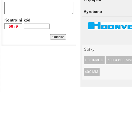
Vyrobeno
Kontrolní kód
Štítky
HOONVED
500 X 600 MM
400 MM