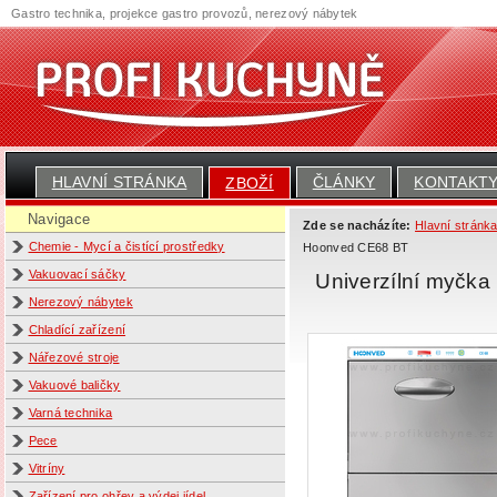
Gastro technika, projekce gastro provozů, nerezový nábytek
HLAVNÍ STRÁNKA
ČLÁNKY
KONTAKT
ZBOŽÍ
Navigace
Zde se nacházíte:
Hlavní stránk
Chemie - Mycí a čistící prostředky
Hoonved CE68 BT
Vakuovací sáčky
Univerzílní myčka
Nerezový nábytek
Chladící zařízení
Nářezové stroje
Vakuové baličky
Varná technika
Pece
Vitríny
Zařízení pro ohřev a výdej jídel