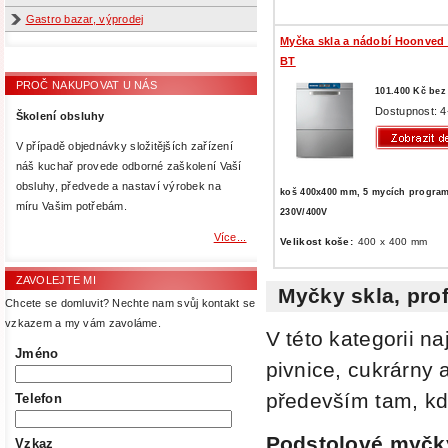
Gastro bazar, výprodej
Myčka skla a nádobí Hoonved
BT
PROČ NAKUPOVAT U NÁS
101.400 Kč be
Dostupnost: 4
Školení obsluhy
V případě objednávky složitějších zařízení
náš kuchař provede odborné zaškolení Vaší
obsluhy, předvede a nastaví výrobek na
koš 400x400 mm, 5 mycích progra
míru Vašim potřebám.
230V/400V
Více...
Velikost koše:
400 x 400 mm
ZAVOLEJTE MI
Myčky skla, pr
Chcete se domluvit? Nechte nam svůj kontakt se
vzkazem a my vám zavoláme.
V této kategorii n
Jméno
pivnice, cukrárny 
především tam, kde
Telefon
Podstolové
myčky
Vzkaz