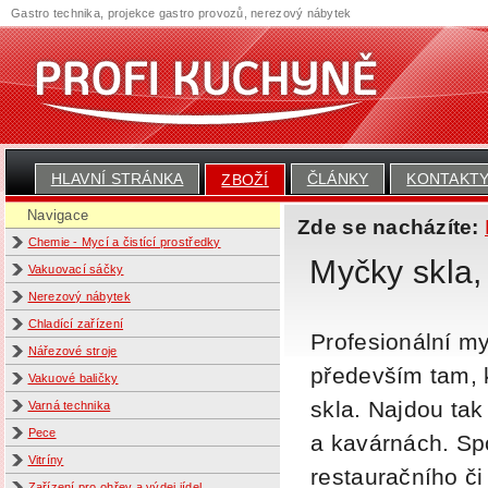
Gastro technika, projekce gastro provozů, nerezový nábytek
HLAVNÍ STRÁNKA
ČLÁNKY
KONTAKT
ZBOŽÍ
Navigace
Zde se nacházíte:
Chemie - Mycí a čistící prostředky
Myčky skla,
Vakuovací sáčky
Nerezový nábytek
Chladící zařízení
Profesionální m
Nářezové stroje
především tam, k
Vakuové baličky
skla. Najdou tak
Varná technika
Pece
a kavárnách. Sp
Vitríny
restauračního č
Zařízení pro ohřev a výdej jídel