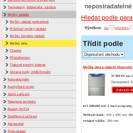
nepostradatelné
Termoporty, jídlonosiče, várnice
Myčky nádobí
Hledat podle par
Myčky nádobí podstolové
Výrobce:
Vše
HOONVED
Průchozí myčky nádobí
Myčky černého nádobí
Třídit podle
Myčky skla
Chemie
Příslušenství
Tlakové sprchy, baterie
Myčka skla a nádobí Hoonved
Úprava vody, změkčovače
37.500 Kč bez
Konvektomaty
Dostupnost: 4
Kuchyňské stroje
Stolní zařízení
Nápojová technika
koš 400x400 mm, 2 mycí programy,
Regály IN-FIX
Velikost koše:
400 x 400 mm,
Sv
Doplňková zařízení
vstupní výška:
280 mm
KitchenAid
Profi nádobí