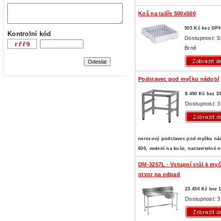
Koš na talíře 500x500
505 Kč bez DP
Kontrolní kód
Dostupnost: S
Brně
Podstavec pod myčku nádobí
8.490 Kč bez 
Dostupnost: 3
nerezový podstavec pod myčku nád
600, vedení na koše, nastavitelné 
DM-3257L - Vstupní stůl k myč
otvor na odpad
23.450 Kč bez
Dostupnost: 3