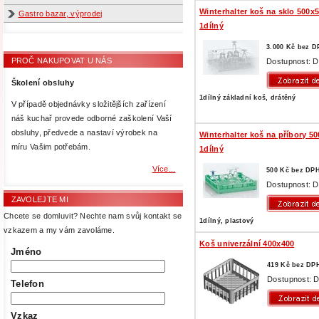
Winterhalter koš na sklo 500x5
Gastro bazar, výprodej
1dílný
3.000 Kč bez D
PROČ NAKUPOVAT U NÁS
Dostupnost: D
Školení obsluhy
1dílný základní koš, drátěný
V případě objednávky složitějších zařízení
náš kuchař provede odborné zaškolení Vaší
obsluhy, předvede a nastaví výrobek na
Winterhalter koš na příbory 50
míru Vašim potřebám.
1dílný
Více...
500 Kč bez DP
Dostupnost: D
ZAVOLEJTE MI
Chcete se domluvit? Nechte nam svůj kontakt se
1dílný, plastový
vzkazem a my vám zavoláme.
Koš univerzální 400x400
Jméno
419 Kč bez DP
Dostupnost: D
Telefon
Vzkaz