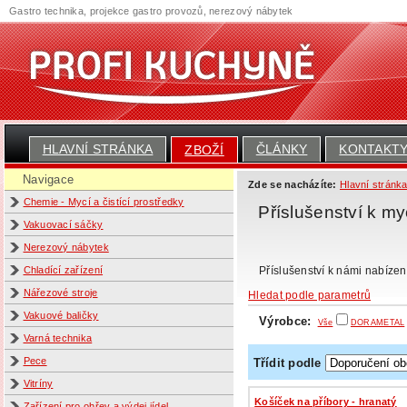
Gastro technika, projekce gastro provozů, nerezový nábytek
HLAVNÍ STRÁNKA
ČLÁNKY
KONTAKT
ZBOŽÍ
Navigace
Zde se nacházíte:
Hlavní stránk
Chemie - Mycí a čistící prostředky
Příslušenství k m
Vakuovací sáčky
Nerezový nábytek
Příslušenství k námi nabíze
Chladící zařízení
Nářezové stroje
Hledat podle parametrů
Vakuové baličky
Výrobce:
Vše
DORAMETAL
Varná technika
Pece
Třídit podle
Vitríny
Košíček na příbory - hranatý
Zařízení pro ohřev a výdej jídel