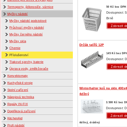
Termoporty, jídlonosiče, várnice
50 Kč bez DPH
Dostupnost: 
Myčky nádobí
Brně
Myčky nádobí podstolové
Průchozí myčky nádobí
Myčky černého nádobí
Myčky skla
Držák talířů 12P
Chemie
145 Kč bez DP
Příslušenství
Dostupnost: D
Tlakové sprchy, baterie
Úprava vody, změkčovače
Konvektomaty
Kuchyňské stroje
Winterhalter koš na sklo 400x4
Stolní zařízení
4dílný
Nápojová technika
3.500 Kč bez D
Regály IN-FIX
Dostupnost: D
Doplňková zařízení
KitchenAid
4dílný, drátěný
Profi nádobí