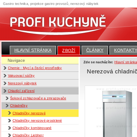
Gastro technika, projekce gastro provozů, nerezový nábytek
HLAVNÍ STRÁNKA
ČLÁNKY
KONTAKT
ZBOŽÍ
Navigace
Zde se nacházíte:
Hlavní stránk
Chemie - Mycí a čistící prostředky
Nerezová chladničk
Vakuovací sáčky
Nerezový nábytek
Chladící zařízení
Šokové zchlazovače a zmrazovače
Chladničky
Chladničky nerezové
Chladničky nerezové prosklené
Chladničky kombinované
Chladničky Liebherr