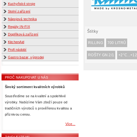
Kuchyňské stroje
Stolní zařízení
Nápojová technika
Regály IN-FIX
Štítky
Doplňková zařízení
KitchenAid
RILLING
700 LITRŮ
Profi nádobí
ROŠTY GN 2/1
+2°C...+1
Gastro bazar, výprodej
PROČ NAKUPOVAT U NÁS
Široký sortiment kvalitních výrobků
Soustředíme se na kvalitní a spolehlivé
výrobky. Nabízíme Vám zboží pouze od
tradičních výrobců s prověřenou kvalitou a
příznivou cenou.
Více...