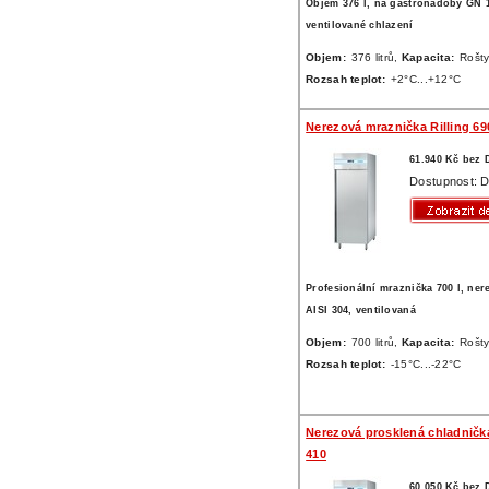
Objem 376 l, na gastronádoby GN 1
ventilované chlazení
Objem:
376 litrů,
Kapacita:
Rošty
Rozsah teplot:
+2°C...+12°C
Nerezová mraznička Rilling 69
61.940 Kč bez
Dostupnost: D
Profesionální mraznička 700 l, ner
AISI 304, ventilovaná
Objem:
700 litrů,
Kapacita:
Rošty
Rozsah teplot:
-15°C...-22°C
Nerezová prosklená chladnička
410
60.050 Kč bez