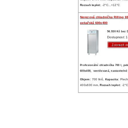
Rozsah teplot:
-2°C...+12°C
Nerezová chladnička Rilling 6
pekařská 600x400
56.930 Kč bez
Dostupnost: 1
Profesionální chladnička 700 l, pe
600x400, ventilovaná, nastavitelné
Objem:
700 litrů,
Kapacita:
Plec
400x600 mm,
Rozsah teplot:
-2°C