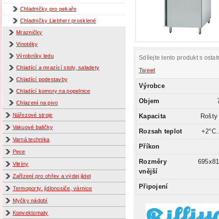
Chladničky pro pekaře
Chladničky Liebherr prosklené
Mrazničky
Vinotéky
Výrobníky ledu
Sdílejte tento produkt s ostat
Chladící a mrazící stoly, saladety
Tweet
Chladící podestavby
Výrobce
Chladící komory na popelnice
Objem
Chlazení na pivo
Nářezové stroje
Kapacita
Rošty
Vakuové baličky
Rozsah teplot
+2°C.
Varná technika
Příkon
Pece
Rozměry
695x8
Vitríny
vnější
Zařízení pro ohřev a výdej jídel
Připojení
Termoporty, jídlonosiče, várnice
Myčky nádobí
Konvektomaty