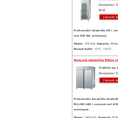
Dostupnost: 
Brně
Profesionální chladnička 376 l, ne
ocel AISI 304, ventilovaná
Objem:
376 litrů,
Kapacita:
Rošty
Rozsah teplot:
+2°C...+12°C
Nerezová chladnička Rilling 1
75.690 Kč bez
Dostupnost: D
Profesionální dvoukřídlá chladnič
RILLING 1400 l, nerezová ocel AISI
ventilovaná.
Objem:
1400 litrů,
Kapacita:
Roš