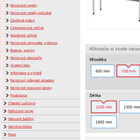
Nerezové regály
Nerezové regály pojízdné
Závěsné police
Celonerezové skříně
Nástěnné skříně
Nerezová umyvadla, výlevka
Kliknutím si zvolte varia
Baterie, sprchy
Nerezové digestoře
Hloubka
Výdejní linky
600 mm
700 mm
Informace o výrobě
Nerezový nábytek skladem
Nerezové pracovní desky
Délka
Podstavce
Chladící zařízení
1200 mm
1300 m
Nářezové stroje
Vakuové baličky
1800 mm
Varná technika
Pece