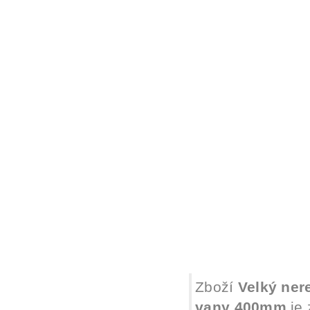
Zboží
Velký ner
vany 400mm
je 