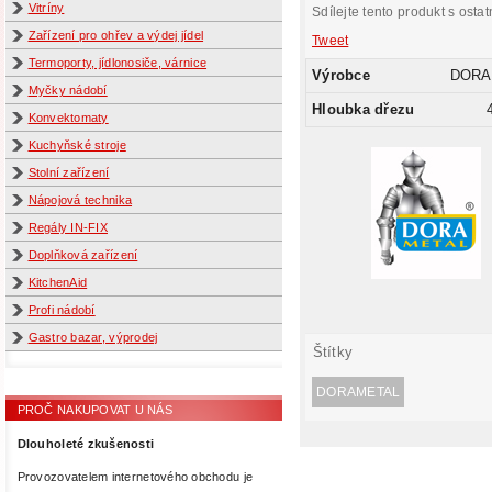
Vitríny
Sdílejte tento produkt s ostat
Zařízení pro ohřev a výdej jídel
Tweet
Termoporty, jídlonosiče, várnice
Výrobce
DORA
Myčky nádobí
Hloubka dřezu
Konvektomaty
Kuchyňské stroje
Stolní zařízení
Nápojová technika
Regály IN-FIX
Doplňková zařízení
KitchenAid
Profi nádobí
Gastro bazar, výprodej
Štítky
DORAMETAL
PROČ NAKUPOVAT U NÁS
Dlouholeté zkušenosti
Provozovatelem internetového obchodu je