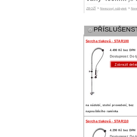
>
>
ZBOŽÍ
Nerezový nábytek
Ner
PŘÍSLUŠENS
Sprcha tlaková - STAR100
4.490 Kč bez DPH
Dostupnost: Do 
na nádobí, stolní provedení, bez
napouštěcího ramínka
Sprcha tlaková - STAR110
4.290 Kč bez DPH
Dostupnost: Do 