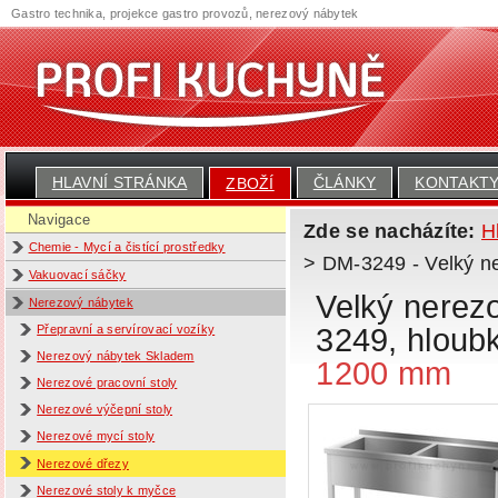
Gastro technika, projekce gastro provozů, nerezový nábytek
HLAVNÍ STRÁNKA
ČLÁNKY
KONTAKT
ZBOŽÍ
Navigace
Zde se nacházíte:
H
Chemie - Mycí a čistící prostředky
> DM-3249 - Velký n
Vakuovací sáčky
Velký nerez
Nerezový nábytek
3249, hlou
Přepravní a servírovací vozíky
Nerezový nábytek Skladem
1200 mm
Nerezové pracovní stoly
Nerezové výčepní stoly
Nerezové mycí stoly
Nerezové dřezy
Nerezové stoly k myčce