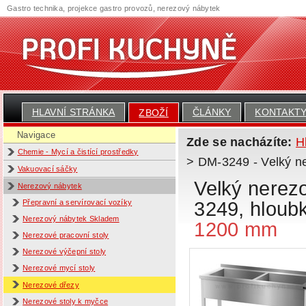
Gastro technika, projekce gastro provozů, nerezový nábytek
HLAVNÍ STRÁNKA
ČLÁNKY
KONTAKT
ZBOŽÍ
Navigace
Zde se nacházíte:
H
Chemie - Mycí a čistící prostředky
> DM-3249 - Velký n
Vakuovací sáčky
Velký nerez
Nerezový nábytek
3249, hlou
Přepravní a servírovací vozíky
Nerezový nábytek Skladem
1200 mm
Nerezové pracovní stoly
Nerezové výčepní stoly
Nerezové mycí stoly
Nerezové dřezy
Nerezové stoly k myčce