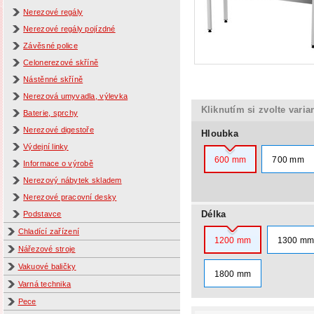
Nerezové regály
Nerezové regály pojízdné
Závěsné police
Celonerezové skříně
Nástěnné skříně
Nerezová umyvadla, výlevka
Kliknutím si zvolte varia
Baterie, sprchy
Nerezové digestoře
Hloubka
Výdejní linky
600 mm
700 mm
Informace o výrobě
Nerezový nábytek skladem
Nerezové pracovní desky
Délka
Podstavce
Chladící zařízení
1200 mm
1300 m
Nářezové stroje
Vakuové baličky
1800 mm
Varná technika
Pece