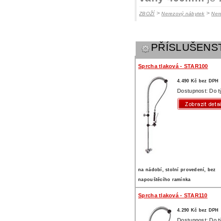
>
>
ZBOŽÍ
Nerezový nábytek
Ner
PŘÍSLUŠENS
Sprcha tlaková - STAR100
4.490 Kč bez DPH
Dostupnost: Do 
na nádobí, stolní provedení, bez
napouštěcího ramínka
Sprcha tlaková - STAR110
4.290 Kč bez DPH
Dostupnost: Do 