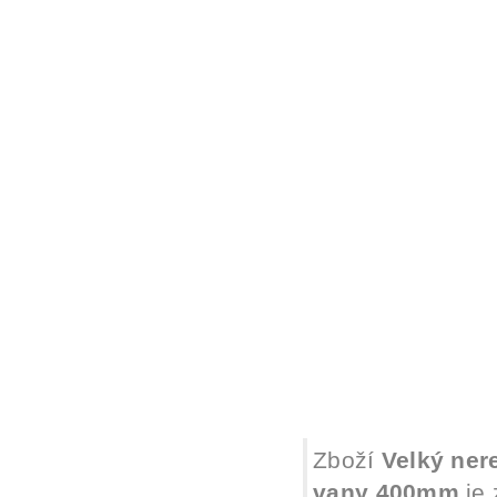
Zboží
Velký ner
vany 400mm
je 