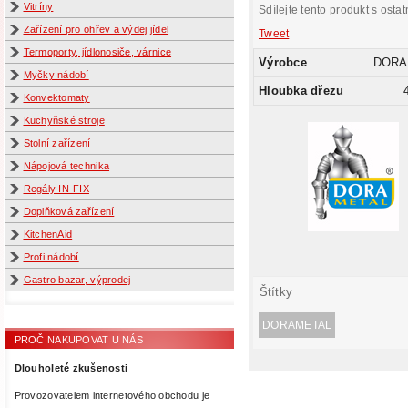
Vitríny
Sdílejte tento produkt s ostat
Zařízení pro ohřev a výdej jídel
Tweet
Termoporty, jídlonosiče, várnice
Výrobce
DORA
Myčky nádobí
Hloubka dřezu
Konvektomaty
Kuchyňské stroje
Stolní zařízení
Nápojová technika
Regály IN-FIX
Doplňková zařízení
KitchenAid
Profi nádobí
Gastro bazar, výprodej
Štítky
DORAMETAL
PROČ NAKUPOVAT U NÁS
Dlouholeté zkušenosti
Provozovatelem internetového obchodu je