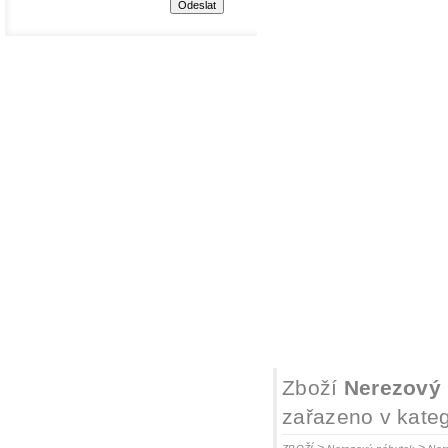
Zboží
Nerezový 
zařazeno v kateg
>
>