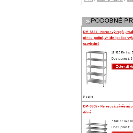
ZBOŽÍ
Nerezový nábytek
Ner
PODOBNÉ P
DM-3321 - Nerezový regál, sva
plnou policí, vnitřní police vý
stavitelné
12.920 Kč bez
Dostupnost: 3
5-polic
DM-3505 - Nerezová závěsná po
dílná
7.560 Kč bez 
Dostupnost: 3