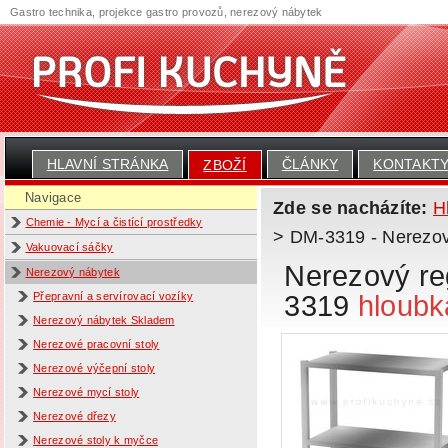
Gastro technika, projekce gastro provozů, nerezový nábytek
HLAVNÍ STRÁNKA
ČLÁNKY
KONTAKT
ZBOŽÍ
Navigace
Zde se nacházíte:
H
Chemie - Mycí a čistící prostředky
> DM-3319 - Nerezový
Vakuovací sáčky
Nerezový reg
Nerezový nábytek
3319
hloubk
Přepravní a servírovací vozíky
Nerezový nábytek Skladem
Nerezové pracovní stoly
Nerezové výčepní stoly
Nerezové mycí stoly
Nerezové dřezy
Nerezové stoly k myčce