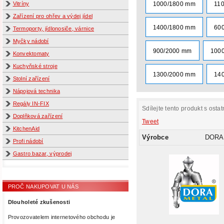
1000/1800 mm
11
Vitríny
Zařízení pro ohřev a výdej jídel
1400/1800 mm
60
Termoporty, jídlonosiče, várnice
Myčky nádobí
900/2000 mm
100
Konvektomaty
Kuchyňské stroje
1300/2000 mm
14
Stolní zařízení
Nápojová technika
Regály IN-FIX
Sdílejte tento produkt s ostat
Doplňková zařízení
Tweet
KitchenAid
Výrobce
DORA
Profi nádobí
Gastro bazar, výprodej
PROČ NAKUPOVAT U NÁS
Dlouholeté zkušenosti
Provozovatelem internetového obchodu je