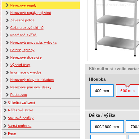
Nerezové regály
Nerezové regály pojízdné
Závěsné police
Celonerezové skříně
Nástěnné skříně
Nerezová umyvadla, výlevka
Baterie, sprchy
Nerezové digestoře
Výdejní linky
Kliknutím si zvolte varia
Informace o výrobě
Hloubka
Nerezový nábytek skladem
Nerezové pracovní desky
400 mm
500 mm
Podstavce
Chladící zařízení
Nářezové stroje
Délka / výška
Vakuové baličky
Varná technika
600/1800 mm
700
Pece