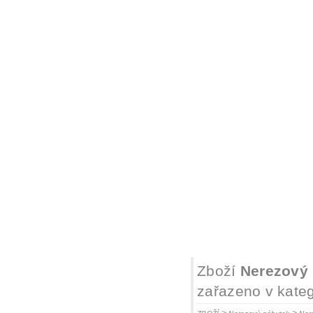
Zboží
Nerezový 
zařazeno v kateg
>
>