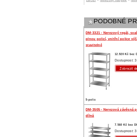
ZBOŽÍ
Nerezový nábytek
Ner
PODOBNÉ P
DM-3321 - Nerezový regál, sva
plnou policí, vnitřní police vý
stavitelné
12.920 Kč bez
Dostupnost: 3
5-polic
DM-3505 - Nerezová závěsná po
dílná
7.560 Kč bez 
Dostupnost: 3