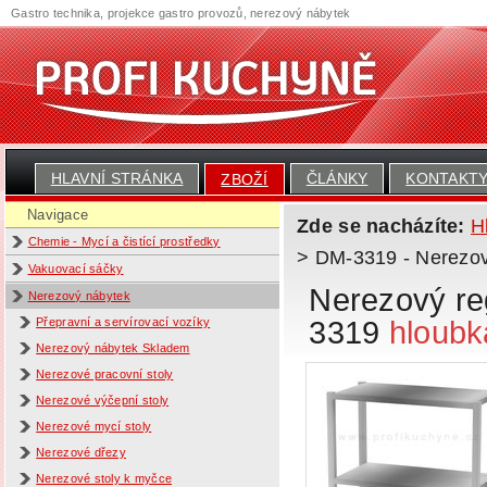
Gastro technika, projekce gastro provozů, nerezový nábytek
HLAVNÍ STRÁNKA
ČLÁNKY
KONTAKT
ZBOŽÍ
Navigace
Zde se nacházíte:
H
Chemie - Mycí a čistící prostředky
> DM-3319 - Nerezový
Vakuovací sáčky
Nerezový reg
Nerezový nábytek
3319
hloubk
Přepravní a servírovací vozíky
Nerezový nábytek Skladem
Nerezové pracovní stoly
Nerezové výčepní stoly
Nerezové mycí stoly
Nerezové dřezy
Nerezové stoly k myčce