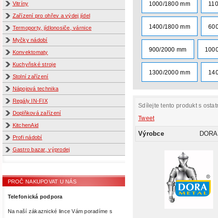
1000/1800 mm
11
Vitríny
Zařízení pro ohřev a výdej jídel
1400/1800 mm
60
Termoporty, jídlonosiče, várnice
Myčky nádobí
900/2000 mm
100
Konvektomaty
Kuchyňské stroje
1300/2000 mm
14
Stolní zařízení
Nápojová technika
Regály IN-FIX
Sdílejte tento produkt s ostat
Doplňková zařízení
Tweet
KitchenAid
Výrobce
DORA
Profi nádobí
Gastro bazar, výprodej
PROČ NAKUPOVAT U NÁS
Telefonická podpora
Na naší zákaznické lince Vám poradíme s