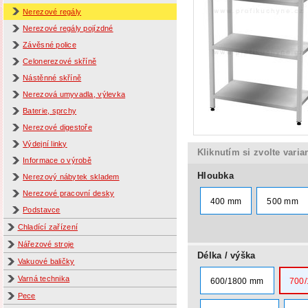
Nerezové regály
Nerezové regály pojízdné
Závěsné police
Celonerezové skříně
Nástěnné skříně
Nerezová umyvadla, výlevka
Baterie, sprchy
Nerezové digestoře
Výdejní linky
Kliknutím si zvolte varia
Informace o výrobě
Hloubka
Nerezový nábytek skladem
Nerezové pracovní desky
400 mm
500 mm
Podstavce
Chladící zařízení
Nářezové stroje
Délka / výška
Vakuové baličky
Varná technika
600/1800 mm
700
Pece