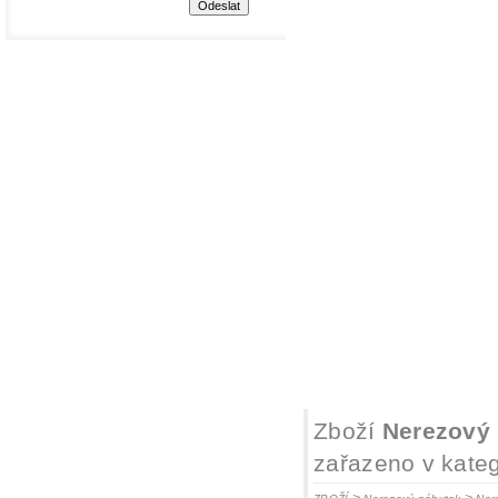
Zboží
Nerezový 
zařazeno v kateg
>
>