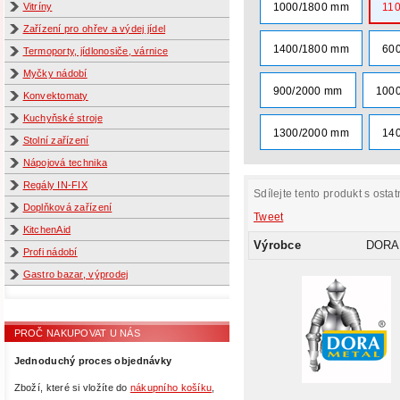
1000/1800 mm
11
Vitríny
Zařízení pro ohřev a výdej jídel
1400/1800 mm
60
Termoporty, jídlonosiče, várnice
Myčky nádobí
900/2000 mm
100
Konvektomaty
Kuchyňské stroje
1300/2000 mm
14
Stolní zařízení
Nápojová technika
Regály IN-FIX
Sdílejte tento produkt s ostat
Doplňková zařízení
Tweet
KitchenAid
Výrobce
DORA
Profi nádobí
Gastro bazar, výprodej
PROČ NAKUPOVAT U NÁS
Jednoduchý proces objednávky
Zboží, které si vložíte do
nákupního košíku
,