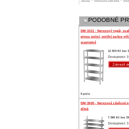
ZBOŽÍ
Nerezový nábytek
Ner
PODOBNÉ P
DM-3321 - Nerezový regál, sva
plnou policí, vnitřní police vý
stavitelné
12.920 Kč bez
Dostupnost: 3
5-polic
DM-3505 - Nerezová závěsná po
dílná
7.560 Kč bez 
Dostupnost: 3