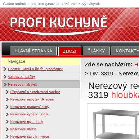
Gastro technika, projekce gastro provozů, nerezový nábytek
HLAVNÍ STRÁNKA
ČLÁNKY
KONTAKT
ZBOŽÍ
Navigace
Zde se nacházíte:
H
Chemie - Mycí a čistící prostředky
> DM-3319 - Nerezový
Vakuovací sáčky
Nerezový reg
Nerezový nábytek
3319
hloubk
Přepravní a servírovací vozíky
Nerezový nábytek Skladem
Nerezové pracovní stoly
Nerezové výčepní stoly
Nerezové mycí stoly
Nerezové dřezy
Nerezové stoly k myčce