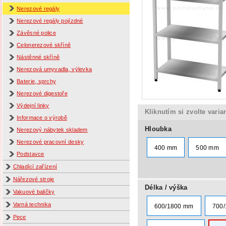
Nerezové regály
Nerezové regály pojízdné
Závěsné police
Celonerezové skříně
Nástěnné skříně
Nerezová umyvadla, výlevka
Baterie, sprchy
Nerezové digestoře
Výdejní linky
Kliknutím si zvolte varia
Informace o výrobě
Hloubka
Nerezový nábytek skladem
Nerezové pracovní desky
400 mm
500 mm
Podstavce
Chladící zařízení
Nářezové stroje
Délka / výška
Vakuové baličky
Varná technika
600/1800 mm
700
Pece