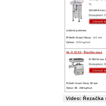
TC
139.400 Kč be
Dostupnost: 3
zvýšená podstava
Průměr řezací hlavy:
114 mm,
Výkon:
1150 kg/hod
HL-G 22 SS - Řezačka masa
27.900 Kč bez
Dostupnost: D
Průměr řezací hlavy: 82 mm
Výkon: 80 - 200 kg/hod
Video: Řezačka