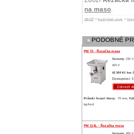
Zboží
Řezačka m
na maso
.
>
>
ZBOŽÍ
Kuchyňské stroje
Stro
PODOBNÉ P
PM 70 - Řezačka masa
Varianty:
230 V
400 V
43.500 Kč bez
Dostupnost: 3
Průměr řezací hlavy:
70 mm,
Vý
kg/hod
PM 114L - Řezačka masa
Varianty:
400 V