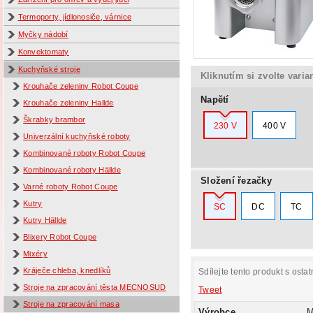
Termoporty, jídlonosiče, várnice
Myčky nádobí
Konvektomaty
Kuchyňské stroje
Kliknutím si zvolte varia
Krouhače zeleniny Robot Coupe
Napětí
Krouhače zeleniny Hallde
Škrabky brambor
230 V
400 V
Univerzální kuchyňské roboty
Kombinované roboty Robot Coupe
Kombinované roboty Hällde
Složení řezačky
Varné roboty Robot Coupe
Kutry
SC
DC
TC
Kutry Hällde
Blixery Robot Coupe
Mixéry
Kráječe chleba, knedlíků
Sdílejte tento produkt s ostat
Stroje na zpracování těsta MECNOSUD
Tweet
Stroje na zpracování masa
Výrobce