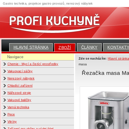
Gastro technika, projekce gastro provozů, nerezový nábytek
HLAVNÍ STRÁNKA
ČLÁNKY
KONTAKT
ZBOŽÍ
Navigace
Zde se nacházíte:
Hlavní stránk
Chemie - Mycí a čistící prostředky
masa
Vakuovací sáčky
Řezačka masa Ma
Nerezový nábytek
Chladící zařízení
Nářezové stroje
Vakuové baličky
Varná technika
Pece
Vitríny
Zařízení pro ohřev a výdej jídel