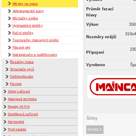
Mlýnky na maso
Průměr řezací
Velkokapacitní kutry
hlavy
Míchačky směsí
Výkon
350
Hydraulické plničky
Ruční plničky
310x
Rozměry vnější
Tvarovačky masových směsí
Pásové pily
23
Připojení
Naklepávače a nudličkovače
Řezačky masa
Vyrobeno
Šp
Strouhače sýrů
Odšťavňovače
Pacojet
Stolní zařízení
Nápojová technika
Regály IN-FIX
Doplňková zařízení
Štítky
KitchenAid
MAINCA
Profi nádobí