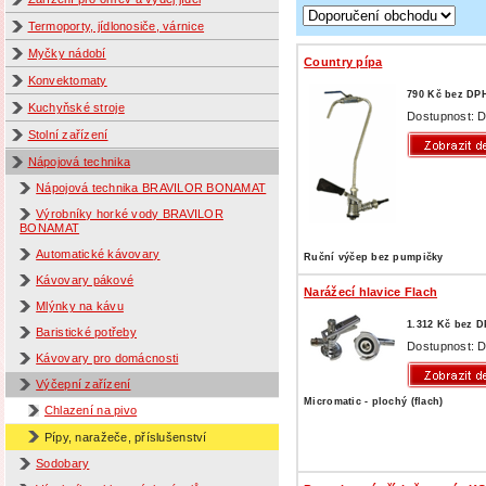
Termoporty, jídlonosiče, várnice
Myčky nádobí
Country pípa
Konvektomaty
790 Kč bez DP
Kuchyňské stroje
Dostupnost: D
Stolní zařízení
Nápojová technika
Nápojová technika BRAVILOR BONAMAT
Výrobníky horké vody BRAVILOR
BONAMAT
Automatické kávovary
Ruční výčep bez pumpičky
Kávovary pákové
Narážecí hlavice Flach
Mlýnky na kávu
1.312 Kč bez 
Baristické potřeby
Dostupnost: D
Kávovary pro domácnosti
Výčepní zařízení
Micromatic - plochý (flach)
Chlazení na pivo
Pípy, naražeče, příslušenství
Sodobary