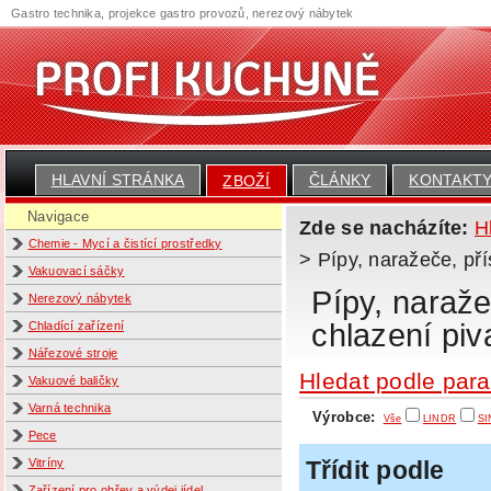
Gastro technika, projekce gastro provozů, nerezový nábytek
HLAVNÍ STRÁNKA
ČLÁNKY
KONTAKT
ZBOŽÍ
Navigace
Zde se nacházíte:
H
Chemie - Mycí a čistící prostředky
> Pípy, naražeče, př
Vakuovací sáčky
Pípy, naraže
Nerezový nábytek
chlazení piv
Chladící zařízení
Nářezové stroje
Hledat podle par
Vakuové baličky
Varná technika
Výrobce:
Vše
LINDR
SI
Pece
Vitríny
Třídit podle
Zařízení pro ohřev a výdej jídel