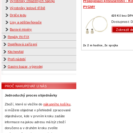
Propojovací příslušenství - 
Výrobníky chlazených nápojů
PYGMY
Výrobníky ledové tříště
Drtiče ledu
420 Kč bez DP
Dostupnost: D
Lisy a odšťavňovače
Barové mixéry
Regály IN-FIX
Doplňková zařízení
2x 2 m hadice, 2x spojka
KitchenAid
Profi nádobí
Gastro bazar, výprodej
PROČ NAKUPOVAT U NÁS
Jednoduchý proces objednávky
Zboží, které si vložíte do
nákupního košíku
,
si můžete objednat v přehledně zpracované
objednávce, kde v prvním kroku zadáte
informace na jakou adresu má být zboží
doručeno a v druhém kroku zvolíte