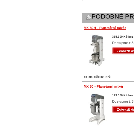
PODOBNÉ P
MX 80H - Planetární mixér
385.300 Kč be
Dostupnost: 3
objem díže 80 litrů
MX 80 - Planetární mixér
179.500 Kč be
Dostupnost: 3