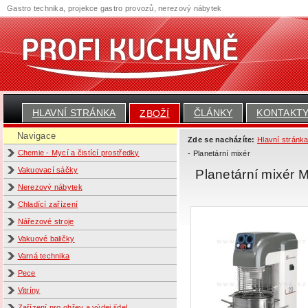
Gastro technika, projekce gastro provozů, nerezový nábytek
HLAVNÍ STRÁNKA
ČLÁNKY
KONTAKT
ZBOŽÍ
Navigace
Zde se nacházíte:
Hlavní stránk
Chemie - Mycí a čistící prostředky
- Planetární mixér
Vakuovací sáčky
Planetární mixér
Nerezový nábytek
Chladící zařízení
Nářezové stroje
Vakuové baličky
Varná technika
Pece
Vitríny
Zařízení pro ohřev a výdej jídel