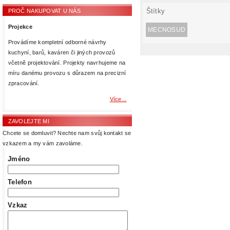
Štítky
PROČ NAKUPOVAT U NÁS
Projekce
MECNOSUD
Provádíme kompletní odborné návrhy
kuchyní, barů, kaváren či jiných provozů
včetně projektování. Projekty navrhujeme na
míru danému provozu s důrazem na precizní
zpracování.
Více...
ZAVOLEJTE MI
Chcete se domluvit? Nechte nam svůj kontakt se
vzkazem a my vám zavoláme.
Jméno
Telefon
Vzkaz