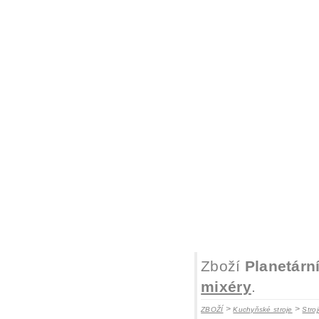
Zboží
Planetárn
mixéry
.
>
>
ZBOŽÍ
Kuchyňské stroje
Stro