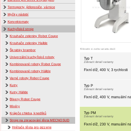
Termoporty, jídlonosiče, várnice
Myčky nádobí
Konvektomaty
Kuchyňské stroje
Krouhače zeleniny Robot Coupe
Krouhače zeleniny Hallde
Kliknutím si zvolte variantu zboží
Škrabky brambor
Univerzální kuchyňské roboty
Typ T
Zobrazit detail varianty
Kombinované roboty Robot Coupe
Fixní díž, 400 V, 3 rychlosti
Kombinované roboty Hällde
Varné roboty Robot Coupe
Kutry
Typ P
Zobrazit detail varianty
Kutry Hällde
Fixní díž, 400 V, manuální na
Blixery Robot Coupe
Mixéry
Typ PM
Kráječe chleba, knedlíků
Zobrazit detail varianty
Stroje na zpracování těsta MECNOSUD
Fixní díž, 230 V, manuální na
Hnětače těsta pro pizzerie