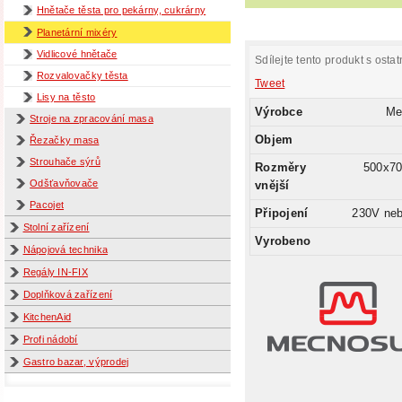
Hnětače těsta pro pekárny, cukrárny
Planetární mixéry
Vidlicové hnětače
Sdílejte tento produkt s ostat
Rozvalovačky těsta
Tweet
Lisy na těsto
Výrobce
Me
Stroje na zpracování masa
Objem
Řezačky masa
Strouhače sýrů
Rozměry
500x7
Odšťavňovače
vnější
Pacojet
Připojení
230V ne
Stolní zařízení
Vyrobeno
Nápojová technika
Regály IN-FIX
Doplňková zařízení
KitchenAid
Profi nádobí
Gastro bazar, výprodej