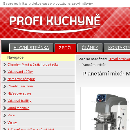
Gastro technika, projekce gastro provozů, nerezový nábytek
HLAVNÍ STRÁNKA
ČLÁNKY
KONTAKT
ZBOŽÍ
Navigace
Zde se nacházíte:
Hlavní stránk
Chemie - Mycí a čistící prostředky
- Planetární mixér
Vakuovací sáčky
Planetární mixér
Nerezový nábytek
Chladící zařízení
Nářezové stroje
Vakuové baličky
Varná technika
Pece
Vitríny
Zařízení pro ohřev a výdej jídel