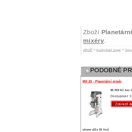
Zboží
Planetárn
mixéry
.
>
>
ZBOŽÍ
Kuchyňské stroje
Stro
PODOBNÉ P
MX 20 - Planetární mixér
80.500 Kč bez
Dostupnost: 3
objem díže 20 litrů