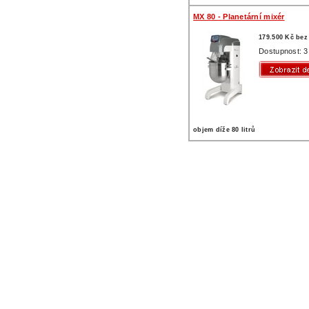
MX 80 - Planetární mixér
179.500 Kč be
Dostupnost: 3
objem díže 80 litrů