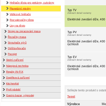
Hnětače těsta pro pekárny, cukrárny
Planetární mixéry
Typ TV
Zobrazit detail varianty
Vidlicové hnětače
Elektrické zvedání díže, 400 
Rozvalovačky těsta
Lisy na těsto
Stroje na zpracování masa
Typ PV
Zobrazit detail varianty
Řezačky masa
Elektrické zvedání díže, 400
Strouhače sýrů
rychlosti
Odšťavňovače
Pacojet
Typ EV
Stolní zařízení
Zobrazit detail varianty
Nápojová technika
Elektrické zvedání díže, 400
rychlosti
Regály IN-FIX
Doplňková zařízení
KitchenAid
Profi nádobí
Sdílejte tento produkt s ostat
Gastro bazar, výprodej
Tweet
Výrobce
Me