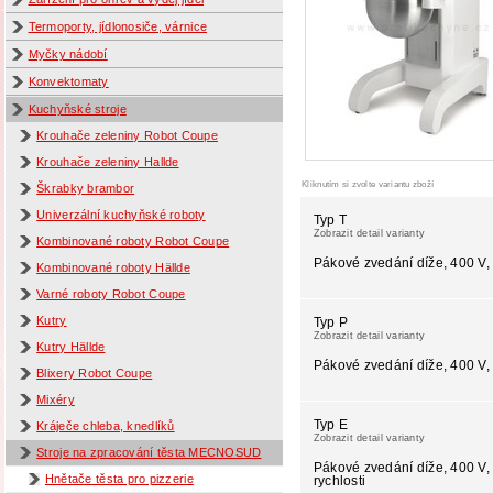
Termoporty, jídlonosiče, várnice
Myčky nádobí
Konvektomaty
Kuchyňské stroje
Krouhače zeleniny Robot Coupe
Krouhače zeleniny Hallde
Kliknutím si zvolte variantu zboží
Škrabky brambor
Univerzální kuchyňské roboty
Typ T
Zobrazit detail varianty
Kombinované roboty Robot Coupe
Pákové zvedání díže, 400 V, 
Kombinované roboty Hällde
Varné roboty Robot Coupe
Kutry
Typ P
Zobrazit detail varianty
Kutry Hällde
Pákové zvedání díže, 400 V, 
Blixery Robot Coupe
Mixéry
Typ E
Kráječe chleba, knedlíků
Zobrazit detail varianty
Stroje na zpracování těsta MECNOSUD
Pákové zvedání díže, 400 V,
Hnětače těsta pro pizzerie
rychlosti