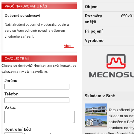
Objem
PROČ NAKUPOVAT U NÁS
Rozměry
650x9
Odborné poradenství
vnější
Naši zkušení odborníci v oblasti prodeje a
servisu Vám ochotně poradí s výběrem
Připojení
vhodného zařízení.
Vyrobeno
Více...
ZAVOLEJTE MI
Chcete se domluvit? Nechte nam svůj kontakt se
vzkazem a my vám zavoláme.
Jméno
Telefon
Skladem v Brně
Vzkaz
Toto zařízení j
skladem na na
pobočce v Brně
domluvu nachy
Kontrolní kód
expedici, popřípadě prohlédn