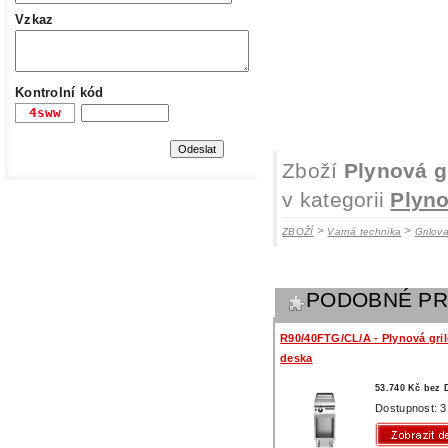
Vzkaz
Kontrolní kód
Zboží
Plynová g
v kategorii
Plyno
>
>
ZBOŽÍ
Varná technika
Grilov
PODOBNÉ P
R90/40FTG/CL/A - Plynová gril
deska
53.740 Kč bez
Dostupnost: 3