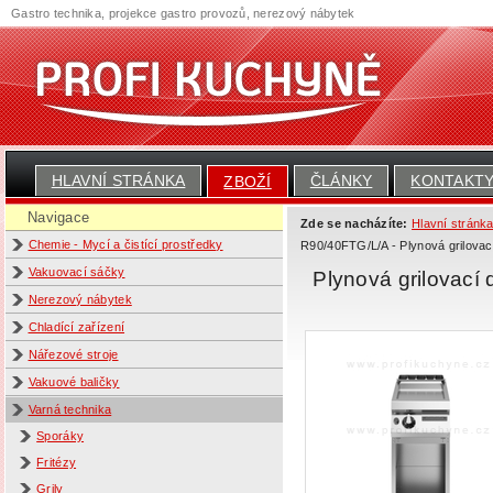
Gastro technika, projekce gastro provozů, nerezový nábytek
HLAVNÍ STRÁNKA
ČLÁNKY
KONTAKT
ZBOŽÍ
Navigace
Zde se nacházíte:
Hlavní stránk
Chemie - Mycí a čistící prostředky
R90/40FTG/L/A - Plynová grilovac
Vakuovací sáčky
Plynová grilovací
Nerezový nábytek
Chladící zařízení
Nářezové stroje
Vakuové baličky
Varná technika
Sporáky
Fritézy
Grily