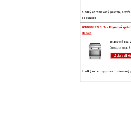
hladký chromovaný povrch, otevře
podstavec
R90/80FTG/L/A - Plynová grilo
deska
58.180 Kč bez
Dostupnost: 3
hladký nerezový povrch, otevřený