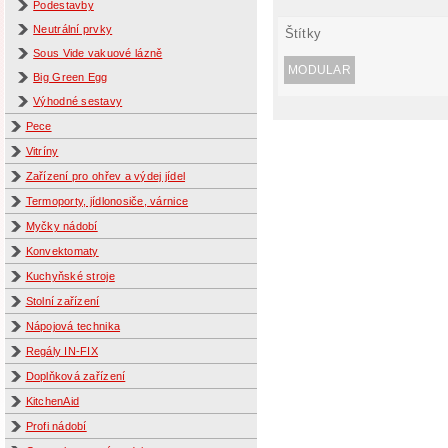
Podestavby
Neutrální prvky
Štítky
Sous Vide vakuové lázně
MODULAR
Big Green Egg
Výhodné sestavy
Pece
Vitríny
Zařízení pro ohřev a výdej jídel
Termoporty, jídlonosiče, várnice
Myčky nádobí
Konvektomaty
Kuchyňské stroje
Stolní zařízení
Nápojová technika
Regály IN-FIX
Doplňková zařízení
KitchenAid
Profi nádobí