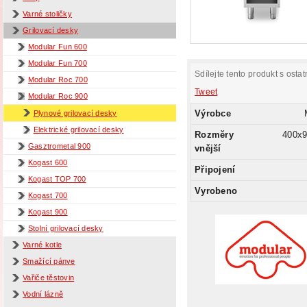
Varné stoličky
Grilovací desky
Modular Fun 600
Modular Fun 700
Sdílejte tento produkt s ostat
Modular Roc 700
Tweet
Modular Roc 900
Výrobce
Plynové grilovací desky
Elektrické grilovací desky
Rozměry
400x
Gasztrometal 900
vnější
Kogast 600
Připojení
Kogast TOP 700
Vyrobeno
Kogast 700
Kogast 900
Stolní grilovací desky
Varné kotle
Smažící pánve
Vařiče těstovin
Vodní lázně