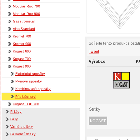
Modular Roc 700
Modular Roc 900
Gasztrometál
Alba Standard
Kromet 700
Sdílejte tento produkt s ostat
Kromet 900
Tweet
Kogast 600
Kogast 700
Výrobce
K
Kogast 900
Elektrické sporáky
Plynové sporáky
Kombinované sporáky
Příslušenství
Kogast TOP 700
Štítky
Fritézy
Grily
KOGAST
Varné stoličky
Grilovací desky