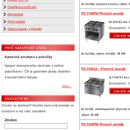
4x hořáky, plynová trouba, výkon 
Doplňková zařízení
PS-T49/PM Plynový sporák
KitchenAid
Profi nádobí
62.410 Kč bez
Dostupnost: 3
Gastro bazar, výprodej
PROČ NAKUPOVAT U NÁS
4x hořáky, výkon hořáků: 28 kW
Kamenná prodejna a pobočky
Spojení internetového obchodu s našími
PS-T69/1A - Plynový sporák
pobočkami v ČR je garantem jistoty dobrého
a bezpečného nákupu.
117.010 Kč be
Dostupnost: 3
Více...
ZAVOLEJTE MI
Chcete se domluvit? Nechte nam svůj kontakt se
6x hořák, velkokapacitní plynová t
vzkazem a my vám zavoláme.
výkon 42 kW
Jméno
PS-T69/PM Plynový sporák