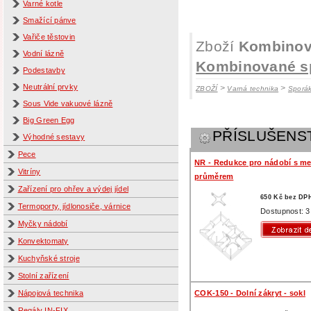
Varné kotle
Smažící pánve
Vařiče těstovin
Zboží
Kombinov
Vodní lázně
Kombinované s
Podestavby
Neutrální prvky
>
>
ZBOŽÍ
Varná technika
Sporá
Sous Vide vakuové lázně
Big Green Egg
PŘÍSLUŠENS
Výhodné sestavy
Pece
NR - Redukce pro nádobí s m
Vitríny
průměrem
Zařízení pro ohřev a výdej jídel
650 Kč bez DP
Termoporty, jídlonosiče, várnice
Dostupnost: 3
Myčky nádobí
Konvektomaty
Kuchyňské stroje
Stolní zařízení
COK-150 - Dolní zákryt - sokl
Nápojová technika
Regály IN-FIX