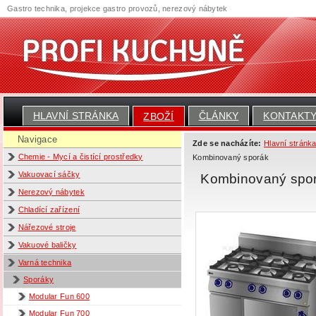
Gastro technika, projekce gastro provozů, nerezový nábytek
HLAVNÍ STRÁNKA
ČLÁNKY
KONTAKT
ZBOŽÍ
Navigace
Zde se nacházíte:
Hlavní stránk
Chemie - Mycí a čistící prostředky
Kombinovaný sporák
Vakuovací sáčky
Kombinovaný spor
Nerezový nábytek
Chladící zařízení
Nářezové stroje
Vakuové baličky
Varná technika
Sporáky
Modular Fun 600
Modular Fun 700