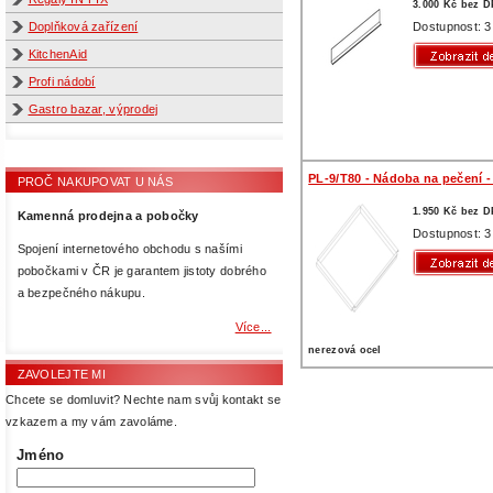
3.000 Kč bez 
Dostupnost: 3
Doplňková zařízení
KitchenAid
Profi nádobí
Gastro bazar, výprodej
PL-9/T80 - Nádoba na pečení -
PROČ NAKUPOVAT U NÁS
1.950 Kč bez 
Kamenná prodejna a pobočky
Dostupnost: 3
Spojení internetového obchodu s našími
pobočkami v ČR je garantem jistoty dobrého
a bezpečného nákupu.
Více...
nerezová ocel
ZAVOLEJTE MI
Chcete se domluvit? Nechte nam svůj kontakt se
vzkazem a my vám zavoláme.
Jméno