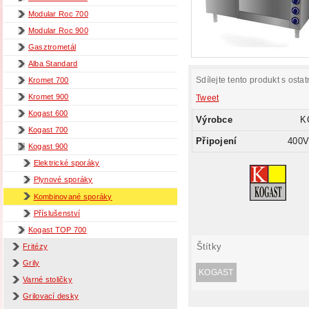
Modular Roc 700
Modular Roc 900
Gasztrometál
Alba Standard
Sdílejte tento produkt s ostat
Kromet 700
Kromet 900
Tweet
Kogast 600
Výrobce
K
Kogast 700
Připojení
400V
Kogast 900
Elektrické sporáky
Plynové sporáky
Kombinované sporáky
Příslušenství
Kogast TOP 700
Štítky
Fritézy
Grily
KOGAST
Varné stoličky
Grilovací desky