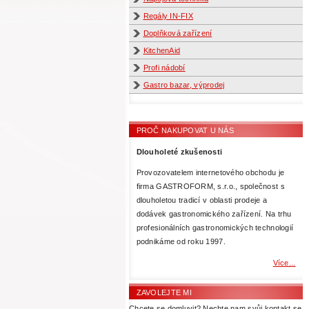
Regály IN-FIX
Doplňková zařízení
KitchenAid
Profi nádobí
Gastro bazar, výprodej
PROČ NAKUPOVAT U NÁS
Dlouholeté zkušenosti
Provozovatelem internetového obchodu je
firma GASTROFORM, s.r.o., společnost s
dlouholetou tradicí v oblasti prodeje a
dodávek gastronomického zařízení. Na trhu
profesionálních gastronomických technologií
podnikáme od roku 1997.
Více...
ZAVOLEJTE MI
Chcete se domluvit? Nechte nam svůj kontakt se