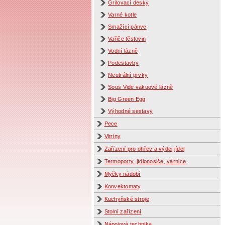
Grilovací desky
Varné kotle
Smažící pánve
Vařiče těstovin
Vodní lázně
Podestavby
Neutrální prvky
Sous Vide vakuové lázně
Big Green Egg
Výhodné sestavy
Pece
Vitríny
Zařízení pro ohřev a výdej jídel
Termoporty, jídlonosiče, várnice
Myčky nádobí
Konvektomaty
Kuchyňské stroje
Stolní zařízení
Nápojová technika