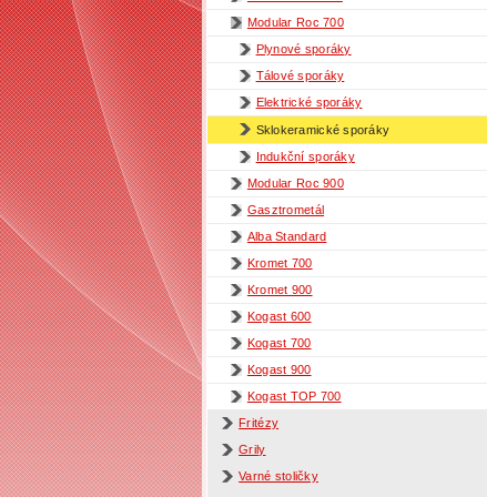
Modular Roc 700
Plynové sporáky
Tálové sporáky
Elektrické sporáky
Sklokeramické sporáky
Indukční sporáky
Modular Roc 900
Gasztrometál
Alba Standard
Kromet 700
Kromet 900
Kogast 600
Kogast 700
Kogast 900
Kogast TOP 700
Fritézy
Grily
Varné stoličky