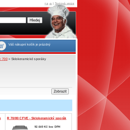
+a
-a
|
Textová verze
Váš nákupní košík je prázdný
c 700
> Sklokeramické sporáky
k
R 70/80 CFVE - Sklokeramický sporák
92.640 Kč bez DPH