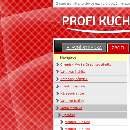
Gastro technika, projekce gastro provozů, nerez
HLAVNÍ STRÁNKA
ZBOŽÍ
Navigace
Chemie - Mycí a čistící prostředky
Vakuovací sáčky
Nerezový nábytek
Chladící zařízení
Nářezové stroje
Vakuové baličky
Varná technika
Sporáky
Modular Fun 600
Modular Fun 700