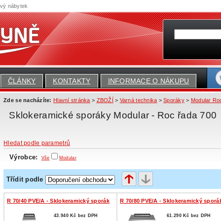
ový nábytek
ČLÁNKY
KONTAKTY
INFORMACE O NÁKUPU
Zde se nacházíte:
Hlavní stránka
>
ZBOŽÍ
>
Varná technika
>
Sporáky
>
Modular Ro
Sklokeramické sporáky Modular - Roc řada 700
Hledat podle parametrů
Výrobce:
Vše
Modular
Třídit podle
R 70/40 PVE/A - Sklokeramický sporák
R 70/80 PVE/A - Sklokeramický sporá
43.940 Kč bez DPH
61.290 Kč bez DPH