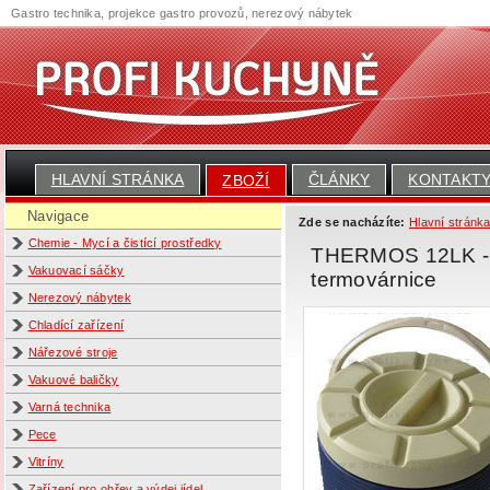
Gastro technika, projekce gastro provozů, nerezový nábytek
HLAVNÍ STRÁNKA
ČLÁNKY
KONTAKT
ZBOŽÍ
Navigace
Zde se nacházíte:
Hlavní stránk
Chemie - Mycí a čistící prostředky
THERMOS 12LK - Ob
Vakuovací sáčky
termovárnice
Nerezový nábytek
Chladící zařízení
Nářezové stroje
Vakuové baličky
Varná technika
Pece
Vitríny
Zařízení pro ohřev a výdej jídel