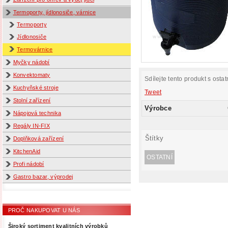
Termoporty, jídlonosiče, várnice
Termoporty
Jídlonosiče
Termovárnice
Myčky nádobí
Konvektomaty
Sdílejte tento produkt s ostat
Kuchyňské stroje
Tweet
Stolní zařízení
Výrobce
Nápojová technika
Regály IN-FIX
Štítky
Doplňková zařízení
KitchenAid
OSTATNÍ
Profi nádobí
Gastro bazar, výprodej
PROČ NAKUPOVAT U NÁS
Široký sortiment kvalitních výrobků