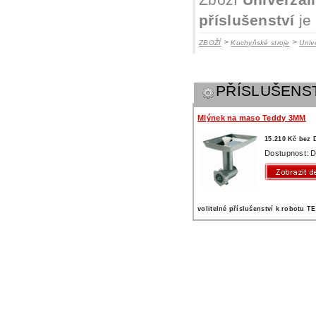
příslušenství
je
>
>
ZBOŽÍ
Kuchyňské stroje
Univ
PŘÍSLUŠENS
Mlýnek na maso Teddy 3MM
15.210 Kč bez
Dostupnost: D
volitelné příslušenství k robotu 