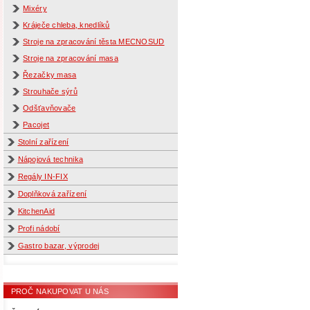
Mixéry
Kráječe chleba, knedlíků
Stroje na zpracování těsta MECNOSUD
Stroje na zpracování masa
Řezačky masa
Strouhače sýrů
Odšťavňovače
Pacojet
Stolní zařízení
Nápojová technika
Regály IN-FIX
Doplňková zařízení
KitchenAid
Profi nádobí
Gastro bazar, výprodej
PROČ NAKUPOVAT U NÁS