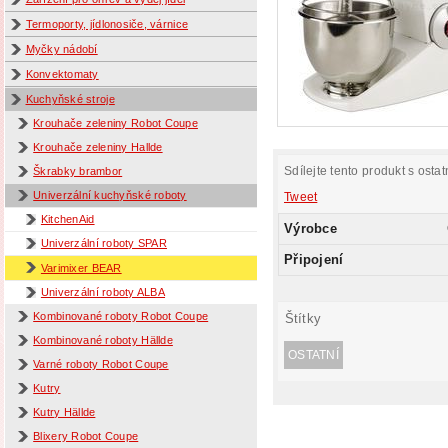
Termoporty, jídlonosiče, várnice
Myčky nádobí
Konvektomaty
Kuchyňské stroje
Krouhače zeleniny Robot Coupe
Krouhače zeleniny Hallde
Sdílejte tento produkt s ostat
Škrabky brambor
Univerzální kuchyňské roboty
Tweet
KitchenAid
Výrobce
Univerzální roboty SPAR
Připojení
Varimixer BEAR
Univerzální roboty ALBA
Kombinované roboty Robot Coupe
Štítky
Kombinované roboty Hällde
OSTATNÍ
Varné roboty Robot Coupe
Kutry
Kutry Hällde
Blixery Robot Coupe