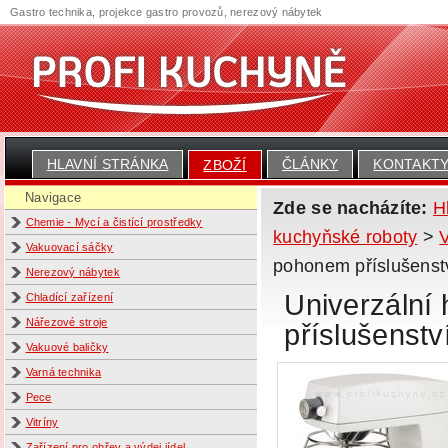
Gastro technika, projekce gastro provozů, nerezový nábytek
HLAVNÍ STRÁNKA
ČLÁNKY
KONTAKT
ZBOŽÍ
Navigace
Zde se nacházíte:
H
Chemie - Mycí a čistící prostředky
kuchyňské roboty
>
Vakuovací sáčky
pohonem příslušenst
Nerezový nábytek
Univerzální
Chladící zařízení
Nářezové stroje
příslušenstv
Vakuové baličky
Varná technika
Pece
Vitríny
Zařízení pro ohřev a výdej jídel