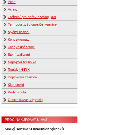
Pece
Vitríny
Zařízení pro ohřev a výdej jídel
Termoporty, jídlonosiče, várnice
Myčky nádobí
Konvektomaty
Kuchyňské stroje
Stolní zařízení
Nápojová technika
Regály IN-FIX
Doplňková zařízení
KitchenAid
Profi nádobí
Gastro bazar, výprodej
PROČ NAKUPOVAT U NÁS
Široký sortiment kvalitních výrobků