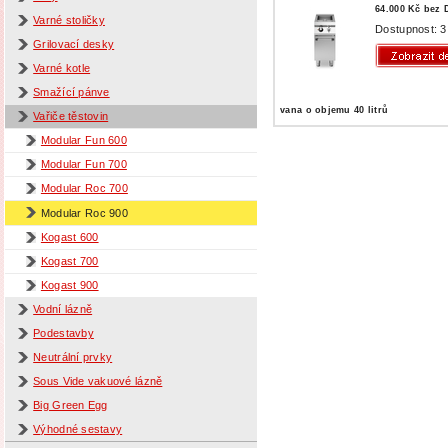
64.000 Kč bez
Varné stoličky
Dostupnost: 3
Grilovací desky
Varné kotle
Smažící pánve
vana o objemu 40 litrů
Vařiče těstovin
Modular Fun 600
Modular Fun 700
Modular Roc 700
Modular Roc 900
Kogast 600
Kogast 700
Kogast 900
Vodní lázně
Podestavby
Neutrální prvky
Sous Vide vakuové lázně
Big Green Egg
Výhodné sestavy