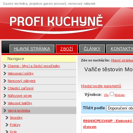
Gastro technika, projekce gastro provozů, nerezový nábytek
HLAVNÍ STRÁNKA
ČLÁNKY
KONTAKT
ZBOŽÍ
Navigace
Zde se nacházíte:
Hlavní stránk
Chemie - Mycí a čistící prostředky
Vařiče těstovin Mo
Vakuovací sáčky
Nerezový nábytek
Hledat podle parametrů
Chladící zařízení
Výrobce:
Vše
Modular
Nářezové stroje
Vakuové baličky
Třídit podle
Varná technika
Sporáky
R90/40CPE/1V40/P - Elektrický 
Fritézy
těstovin
Grily