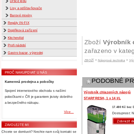
Drtiče ledu
Lisy a odšťavňovače
Barové mixéry
Regály IN-FIX
Doplňková zařízení
KitchenAid
Zboží
Výrobník 
Profi nádobí
zařazeno v kateg
Gastro bazar, výprodej
>
>
ZBOŽÍ
Nápojová technika
Výr
PROČ NAKUPOVAT U NÁS
PODOBNÉ P
Kamenná prodejna a pobočky
Spojení internetového obchodu s našími
Výrobník chlazených nápojů
pobočkami v ČR je garantem jistoty dobrého
STARFRESH, 1 x 14 l/L
a bezpečného nákupu.
17.480 Kč bez
Více...
Dostupnost: N
ZAVOLEJTE MI
Chcete se domluvit? Nechte nam svůj kontakt se