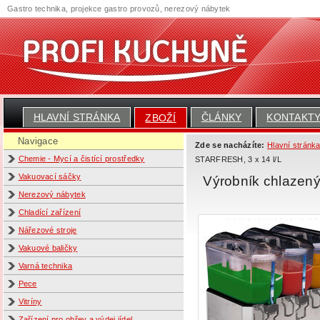
Gastro technika, projekce gastro provozů, nerezový nábytek
HLAVNÍ STRÁNKA
ČLÁNKY
KONTAKT
ZBOŽÍ
Navigace
Zde se nacházíte:
Hlavní stránk
Chemie - Mycí a čistící prostředky
STARFRESH, 3 x 14 l/L
Vakuovací sáčky
Výrobník chlazen
Nerezový nábytek
Chladící zařízení
Nářezové stroje
Vakuové baličky
Varná technika
Pece
Vitríny
Zařízení pro ohřev a výdej jídel