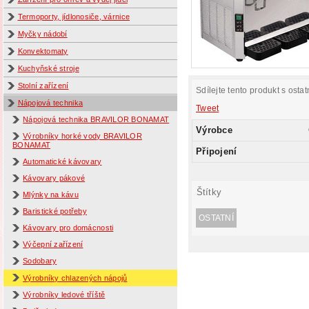
Termoporty, jídlonosiče, várnice
Myčky nádobí
Konvektomaty
Kuchyňské stroje
Stolní zařízení
Sdílejte tento produkt s ostat
Nápojová technika
Tweet
Nápojová technika BRAVILOR BONAMAT
Výrobce
Výrobníky horké vody BRAVILOR
BONAMAT
Připojení
Automatické kávovary
Kávovary pákové
Štítky
Mlýnky na kávu
Baristické potřeby
OSTATNÍ
Kávovary pro domácnosti
Výčepní zařízení
Sodobary
Výrobníky chlazených nápojů
Výrobníky ledové tříště