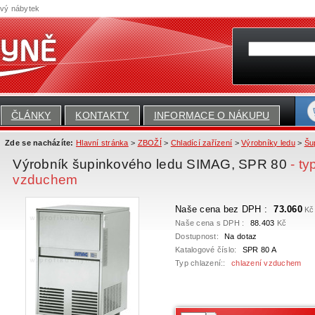
ový nábytek
ČLÁNKY
KONTAKTY
INFORMACE O NÁKUPU
Zde se nacházíte:
Hlavní stránka
>
ZBOŽÍ
>
Chladící zařízení
>
Výrobníky ledu
>
Šu
Výrobník šupinkového ledu SIMAG, SPR 80
- ty
vzduchem
Naše cena bez DPH :
73.060
Kč
Naše cena s DPH :
88.403
Kč
Dostupnost:
Na dotaz
Katalogové číslo:
SPR 80 A
Typ chlazení::
chlazení vzduchem