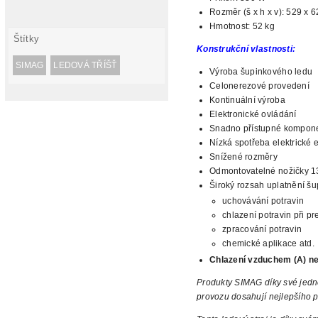
Rozměr (š x h x v):
529 x 
Hmotnost: 52
kg
Štítky
Konstrukční vlastnosti:
SIMAG
LEDOVÁ TŘÍŠŤ
Výroba šupinkového
ledu
Celonerezové provedení
Kontinuální výroba
Elektronické ovládání
Snadno přístupné kompon
Nízká
spotřeba elektrické 
Snížené rozměry
Odmontovatelné nožičky
1
Široký rozsah uplatnění š
uchovávání potravin
chlazení potravin
při pr
zpracování potravin
chemické aplikace atd.
Chlazení
vzduchem (A) ne
Produkty SIMAG díky své jedn
provozu dosahují nejlepšího p