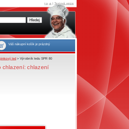
+a
-a
|
Textová verze
Váš nákupní košík je prázdný
pinkový led
> Výrobník ledu SPR 80
p chlazení: chlazení