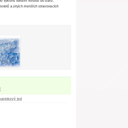
mu výkonu ideální volbou do barů,
hotelů
a jiných menších stravovacích
F
upinkový led
.