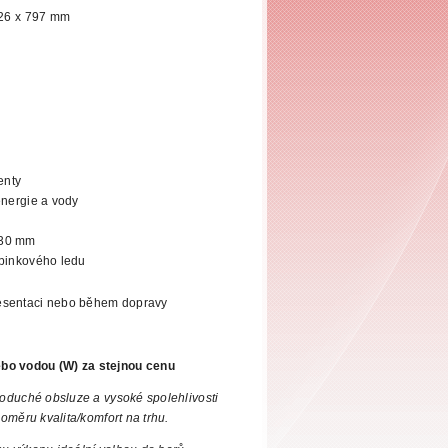
626 x 797 mm
enty
energie a vody
30 mm
upinkového ledu
esentaci nebo během dopravy
bo vodou (W) za stejnou cenu
oduché obsluze a vysoké spolehlivosti
oměru kvalita/komfort na trhu.