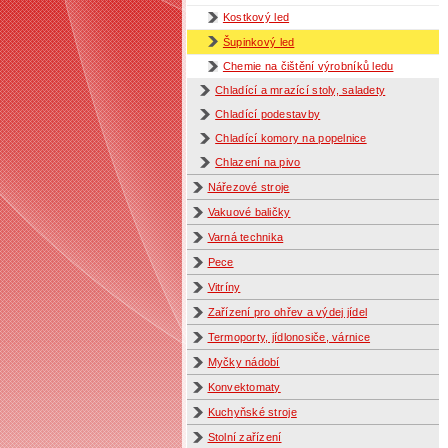
Kostkový led
Šupinkový led
Chemie na čištění výrobníků ledu
Chladící a mrazící stoly, saladety
Chladící podestavby
Chladící komory na popelnice
Chlazení na pivo
Nářezové stroje
Vakuové baličky
Varná technika
Pece
Vitríny
Zařízení pro ohřev a výdej jídel
Termoporty, jídlonosiče, várnice
Myčky nádobí
Konvektomaty
Kuchyňské stroje
Stolní zařízení