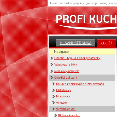
Gastro technika, projekce gastro provozů, nerez
HLAVNÍ STRÁNKA
ZBOŽÍ
Navigace
Chemie - Mycí a čistící prostředky
Vakuovací sáčky
Nerezový nábytek
Chladící zařízení
Šokové zchlazovače a zmrazovače
Chladničky
Mrazničky
Vinotéky
Výrobníky ledu
Kloboučkový led