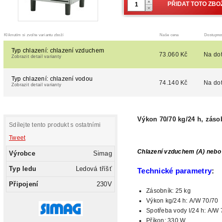
Kliknutím si zvolte variantu zboží
Naše cena
Dostupno
Typ chlazení: chlazení vzduchem
73.060 Kč
Na do
Zobrazit detail varianty
Typ chlazení: chlazení vodou
74.140 Kč
Na do
Zobrazit detail varianty
Výkon 70/70 kg/24 h, záso
Sdílejte tento produkt s ostatními
Tweet
Chlazení vzduchem (A) nebo
Výrobce
Simag
Typ ledu
Ledová tříšť
Technické parametry
:
Připojení
230V
Zásobník: 25 kg
Výkon kg/24 h:
A/W 70/70
Spotřeba vody l/24 h: A/W
Příkon: 330 W