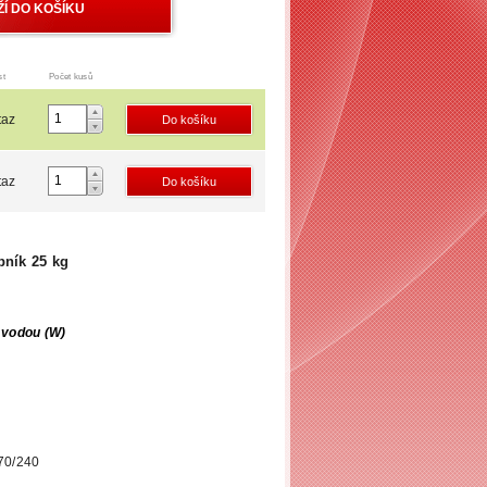
st
Počet kusů
taz
taz
bník 25 kg
 vodou (W)
 70/240