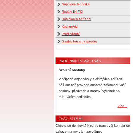
Nápojová technika
Regály IN-FIX
Doplňková zařízení
KitchenAid
Profi nádobí
Gastro bazar, výprodej
PROČ NAKUPOVAT U NÁS
Školení obsluhy
V případě objednávky složitějších zařízení
náš kuchař provede odborné zaškolení Vaší
obsluhy, předvede a nastaví výrobek na
míru Vašim potřebám.
Více...
ZAVOLEJTE MI
Chcete se domluvit? Nechte nam svůj kontakt se
vzkazem a my vám zavoláme.