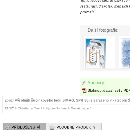
Tento
ledový stroj je díky své
restaurací, diskoték, menších 
provozů.
Další fotografie:
Soubory:
Stáhnout datasheet v PD
Zboží
Výrobník šupinkového ledu SIMAG, SPR 80
je zařazeno v kategorii
Š
>
>
>
ZBOŽÍ
Chladící zařízení
Výrobníky ledu
Šupinkový led
PŘÍSLUŠENSTVÍ
PODOBNÉ PRODUKTY