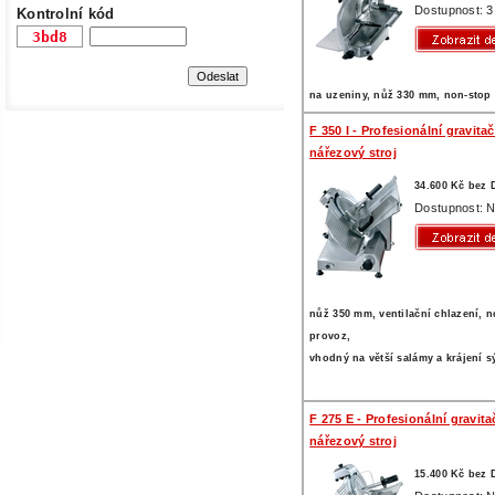
Dostupnost: 3
Kontrolní kód
na uzeniny, nůž 330 mm, non-stop
F 350 I - Profesionální gravitač
nářezový stroj
34.600 Kč bez
Dostupnost: N
nůž 350 mm, ventilační chlazení, 
provoz,
vhodný na větší salámy a krájení s
F 275 E - Profesionální gravita
nářezový stroj
15.400 Kč bez