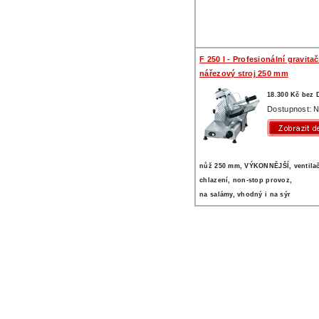
F 250 I - Profesionální gravitač
nářezový stroj 250 mm
18.300 Kč bez
Dostupnost: N
nůž 250 mm, VÝKONNĚJŠÍ, ventila
chlazení, non-stop provoz,
na salámy, vhodný i na sýr