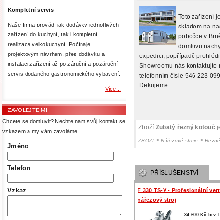
Kompletní servis
Toto zařízení j
Naše firma provádí jak dodávky jednotlivých
skladem na na
zařízení do kuchyní, tak i kompletní
pobočce v Brně
realizace velkokuchyní. Počínaje
domluvu nachy
projektovým návrhem, přes dodávku a
expedici, popřípadě prohlédn
instalaci zařízení až po záruční a pozáruční
Showroomu nás kontaktujte 
servis dodaného gastronomického vybavení.
telefonním čísle 546 223 099
Děkujeme.
Více...
ZAVOLEJTE MI
Chcete se domluvit? Nechte nam svůj kontakt se
Zboží
Zubatý řezný kotouč
j
vzkazem a my vám zavoláme.
>
>
ZBOŽÍ
Nářezové stroje
Řezné
Jméno
Telefon
PŘÍSLUŠENSTVÍ
Vzkaz
F 330 TS-V - Profesionální vert
nářezový stroj
34.600 Kč bez