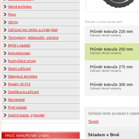
Varná technika
Pece
Kliknutím si zvolte variantu zboží
Vitríny
Zařízení pro ohřev a výdej jídel
Průměr kotouče 220 mm
Zobrazit detail varianty
Termoporty, jídlonosiče, várnice
Myčky nádobí
Průměr kotouče 250 mm
Konvektomaty
Zobrazit detail varianty
Kuchyňské stroje
Průměr kotouče 275 mm
Stolní zařízení
Zobrazit detail varianty
Nápojová technika
Regály IN-FIX
Průměr kotouče 300 mm
Zobrazit detail varianty
Doplňková zařízení
KitchenAid
Profi nádobí
Sdílejte tento produkt s ostat
Gastro bazar, výprodej
Tweet
Skladem v Brně
PROČ NAKUPOVAT U NÁS