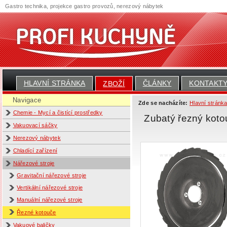
Gastro technika, projekce gastro provozů, nerezový nábytek
HLAVNÍ STRÁNKA
ČLÁNKY
KONTAKT
ZBOŽÍ
Navigace
Zde se nacházíte:
Hlavní stránk
Chemie - Mycí a čistící prostředky
Zubatý řezný kot
Vakuovací sáčky
Nerezový nábytek
Chladící zařízení
Nářezové stroje
Gravitační nářezové stroje
Vertikální nářezové stroje
Manuální nářezové stroje
Řezné kotouče
Vakuové baličky