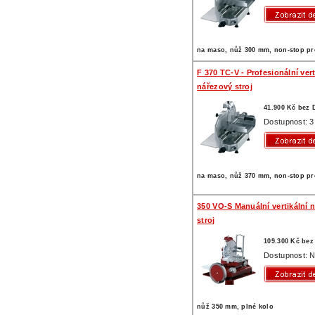
na maso, nůž 300 mm, non-stop p
F 370 TC-V - Profesionální vert
nářezový stroj
41.900 Kč bez
Dostupnost: 3
na maso, nůž 370 mm, non-stop p
350 VO-S Manuální vertikální 
stroj
109.300 Kč be
Dostupnost: N
nůž 350 mm, plné kolo