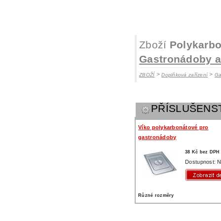
Zboží
Polykarb
Gastronádoby a 
>
>
ZBOŽÍ
Doplňková zařízení
Ga
PŘÍSLUŠENS
Víko polykarbonátové pro
gastronádoby
38 Kč bez DPH
Dostupnost: N
Různé rozměry