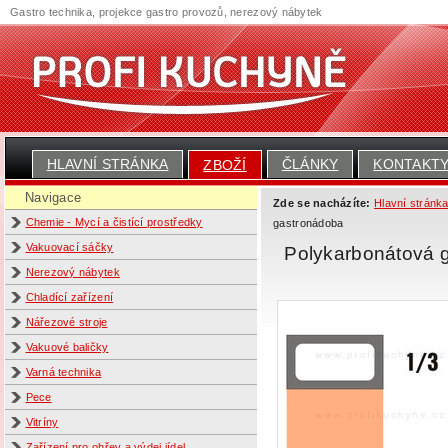
Gastro technika, projekce gastro provozů, nerezový nábytek
HLAVNÍ STRÁNKA
ČLÁNKY
KONTAKT
ZBOŽÍ
Navigace
Zde se nacházíte:
Hlavní stránk
Chemie - Mycí a čistící prostředky
gastronádoba
Vakuovací sáčky
Polykarbonátová 
Nerezový nábytek
Chladící zařízení
Nářezové stroje
Vakuové baličky
Varná technika
Pece
Vitríny
Zařízení pro ohřev a výdej jídel