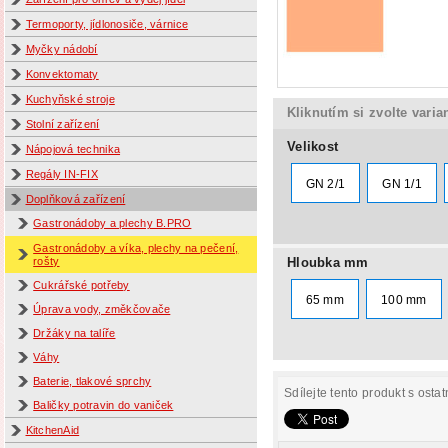
Termoporty, jídlonosiče, várnice
Myčky nádobí
Konvektomaty
Kuchyňské stroje
Kliknutím si zvolte varia
Stolní zařízení
Velikost
Nápojová technika
Regály IN-FIX
GN 2/1
GN 1/1
Doplňková zařízení
Gastronádoby a plechy B.PRO
Gastronádoby a víka, plechy na pečení,
Hloubka mm
rošty
Cukrářské potřeby
65 mm
100 mm
Úprava vody, změkčovače
Držáky na talíře
Váhy
Baterie, tlakové sprchy
Sdílejte tento produkt s ostat
Baličky potravin do vaniček
KitchenAid