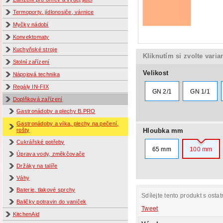
Termoporty, jídlonosiče, várnice
Myčky nádobí
Konvektomaty
Kuchyňské stroje
Kliknutím si zvolte varia
Stolní zařízení
Velikost
Nápojová technika
Regály IN-FIX
GN 2/1
GN 1/1
Doplňková zařízení
Gastronádoby a plechy B.PRO
Gastronádoby a víka, plechy na pečení,
Hloubka mm
rošty
Cukrářské potřeby
65 mm
100 mm
Úprava vody, změkčovače
Držáky na talíře
Váhy
Baterie, tlakové sprchy
Sdílejte tento produkt s ostat
Baličky potravin do vaniček
Tweet
KitchenAid