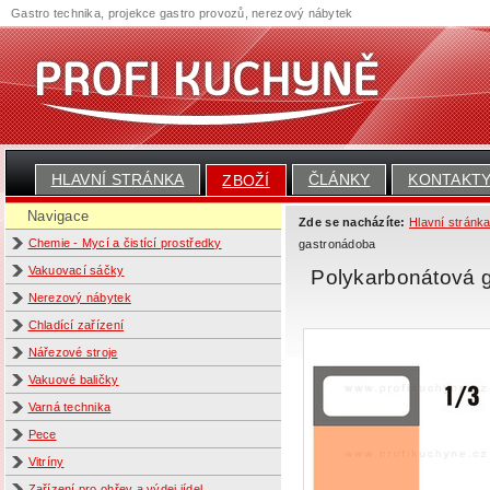
Gastro technika, projekce gastro provozů, nerezový nábytek
HLAVNÍ STRÁNKA
ČLÁNKY
KONTAKT
ZBOŽÍ
Navigace
Zde se nacházíte:
Hlavní stránk
Chemie - Mycí a čistící prostředky
gastronádoba
Vakuovací sáčky
Polykarbonátová 
Nerezový nábytek
Chladící zařízení
Nářezové stroje
Vakuové baličky
Varná technika
Pece
Vitríny
Zařízení pro ohřev a výdej jídel