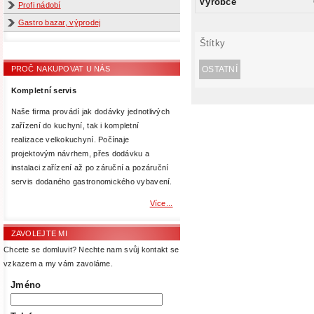
Výrobce
Profi nádobí
Gastro bazar, výprodej
Štítky
OSTATNÍ
PROČ NAKUPOVAT U NÁS
Kompletní servis
Naše firma provádí jak dodávky jednotlivých
zařízení do kuchyní, tak i kompletní
realizace velkokuchyní. Počínaje
projektovým návrhem, přes dodávku a
instalaci zařízení až po záruční a pozáruční
servis dodaného gastronomického vybavení.
Více...
ZAVOLEJTE MI
Chcete se domluvit? Nechte nam svůj kontakt se
vzkazem a my vám zavoláme.
Jméno