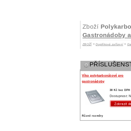
Zboží
Polykarb
Gastronádoby a 
>
>
ZBOŽÍ
Doplňková zařízení
Ga
PŘÍSLUŠENS
Víko polykarbonátové pro
gastronádoby
38 Kč bez DPH
Dostupnost: N
Různé rozměry