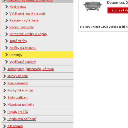
Dostupnost: D
Hold-o-mat
Vyhřívané vozíky a pulty
Režony - vyhřívané
9,0 litru; nerez 18/10 vysoce leštěn
Výdejní systémy
Nerezové vozíky a regály
Teplé vitríny
Kotlíky na polévku
Chafingy
Vyhřívané nádoby
Termoporty, jídlonosiče, várnice
Myčky nádobí
Konvektomaty
Kuchyňské stroje
Stolní zařízení
Nápojová technika
Regály IN-FIX
Doplňková zařízení
KitchenAid