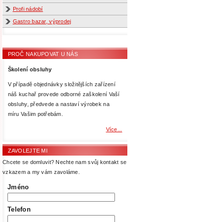
Profi nádobí
Gastro bazar, výprodej
PROČ NAKUPOVAT U NÁS
Školení obsluhy
V případě objednávky složitějších zařízení
náš kuchař provede odborné zaškolení Vaší
obsluhy, předvede a nastaví výrobek na
míru Vašim potřebám.
Více...
ZAVOLEJTE MI
Chcete se domluvit? Nechte nam svůj kontakt se
vzkazem a my vám zavoláme.
Jméno
Telefon