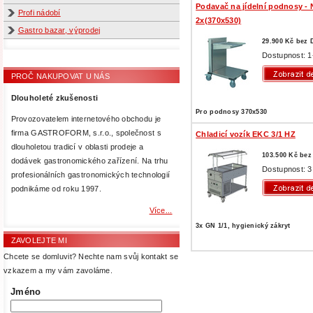
Podavač na jídelní podnosy -
Profi nádobí
2x(370x530)
Gastro bazar, výprodej
29.900 Kč bez
Dostupnost: 1
PROČ NAKUPOVAT U NÁS
Dlouholeté zkušenosti
Pro podnosy 370x530
Provozovatelem internetového obchodu je
firma GASTROFORM, s.r.o., společnost s
Chladicí vozík EKC 3/1 HZ
dlouholetou tradicí v oblasti prodeje a
103.500 Kč be
dodávek gastronomického zařízení. Na trhu
Dostupnost: 3
profesionálních gastronomických technologií
podnikáme od roku 1997.
Více...
3x GN 1/1, hygienický zákryt
ZAVOLEJTE MI
Chcete se domluvit? Nechte nam svůj kontakt se
vzkazem a my vám zavoláme.
Jméno