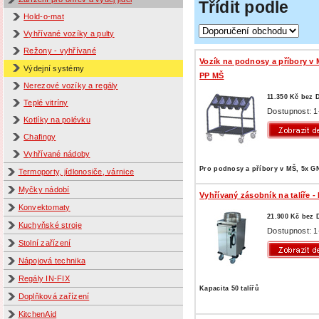
Třídit podle
Hold-o-mat
Vyhřívané vozíky a pulty
Režony - vyhřívané
Vozík na podnosy a příbory v 
Výdejní systémy
PP MŠ
Nerezové vozíky a regály
11.350 Kč bez
Teplé vitríny
Dostupnost: 1
Kotlíky na polévku
Chafingy
Vyhřívané nádoby
Pro podnosy a příbory v MŠ, 5x G
Termoporty, jídlonosiče, várnice
Myčky nádobí
Vyhřívaný zásobník na talíře -
Konvektomaty
21.900 Kč bez
Kuchyňské stroje
Dostupnost: 1
Stolní zařízení
Nápojová technika
Regály IN-FIX
Kapacita 50 talířů
Doplňková zařízení
KitchenAid