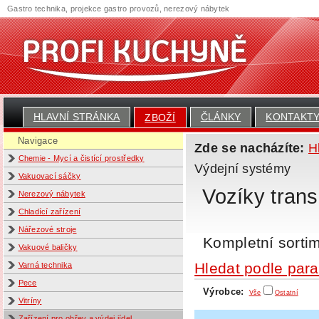
Gastro technika, projekce gastro provozů, nerezový nábytek
HLAVNÍ STRÁNKA
ČLÁNKY
KONTAKT
ZBOŽÍ
Navigace
Zde se nacházíte:
H
Chemie - Mycí a čistící prostředky
Výdejní systémy
Vakuovací sáčky
Vozíky trans
Nerezový nábytek
Chladící zařízení
Nářezové stroje
Kompletní sortim
Vakuové baličky
Hledat podle par
Varná technika
Pece
Výrobce:
Vše
Ostatní
Vitríny
Zařízení pro ohřev a výdej jídel